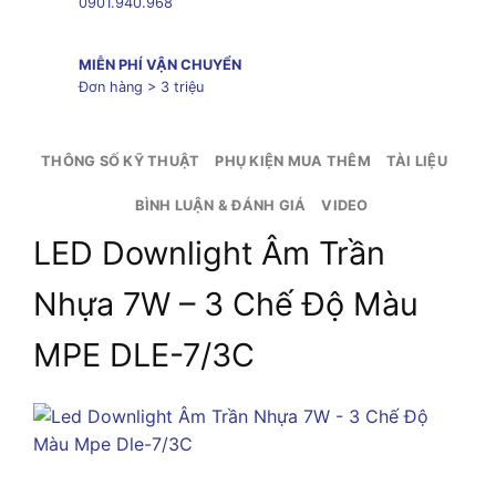
0901.940.968
MIỄN PHÍ VẬN CHUYỂN
Đơn hàng > 3 triệu
THÔNG SỐ KỸ THUẬT
PHỤ KIỆN MUA THÊM
TÀI LIỆU
BÌNH LUẬN & ĐÁNH GIÁ
VIDEO
LED Downlight Âm Trần
Nhựa 7W – 3 Chế Độ Màu
MPE DLE-7/3C