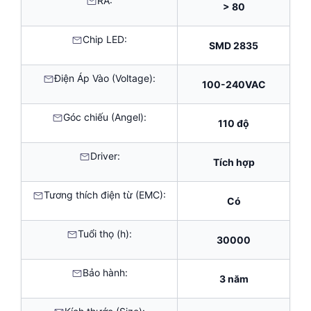
RA:
> 80
Chip LED:
SMD 2835
Điện Áp Vào (Voltage):
100-240VAC
Góc chiếu (Angel):
110 độ
Driver:
Tích hợp
Tương thích điện từ (EMC):
Có
Tuổi thọ (h):
30000
Bảo hành:
3 năm