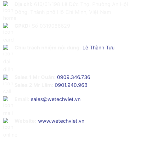
Địa chỉ:
616/61/198 Lê Đức Thọ, Phường An Hội
Đông, Thành phố Hồ Chí Minh, Việt Nam
GPKD:
Số 0319086629
Chịu trách nhiệm nội dung:
Lê Thành Tựu
Sales 1 Mr Quân:
0909.346.736
Sales 2 Mr Lâm:
0901.940.968
Email:
sales@wetechviet.vn
Website:
www.wetechviet.vn