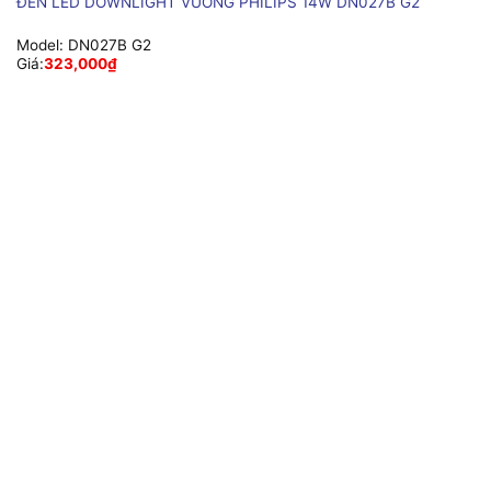
ĐÈN LED DOWNLIGHT VUÔNG PHILIPS 14W DN027B G2
Model:
DN027B G2
Giá:
323,000
₫