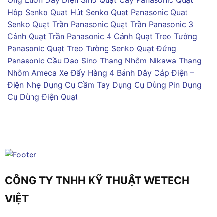
Ống Luồn Dây Điện Sino
Quạt Cây Panasonic
Quạt
Hộp Senko
Quạt Hút Senko
Quạt Panasonic
Quạt
Senko
Quạt Trần Panasonic
Quạt Trần Panasonic 3
Cánh
Quạt Trần Panasonic 4 Cánh
Quạt Treo Tường
Panasonic
Quạt Treo Tường Senko
Quạt Đứng
Panasonic
Cầu Dao Sino
Thang Nhôm Nikawa
Thang
Nhôm Ameca
Xe Đẩy Hàng 4 Bánh
Dây Cáp Điện –
Điện Nhẹ
Dụng Cụ Cầm Tay
Dụng Cụ Dùng Pin
Dụng
Cụ Dùng Điện
Quạt
CÔNG TY TNHH KỸ THUẬT WETECH
VIỆT