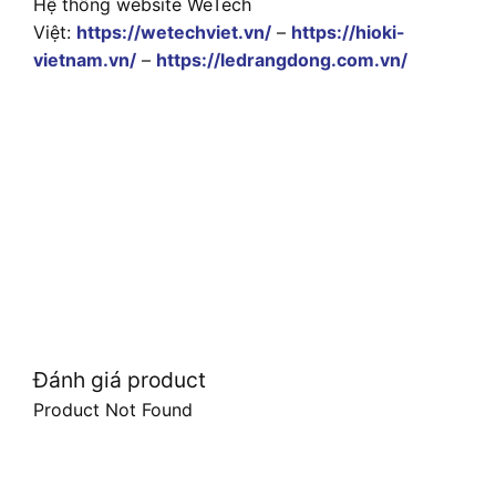
Hệ thống website WeTech
Việt:
https://wetechviet.vn/
–
https://hioki-
vietnam.vn/
–
https://ledrangdong.com.vn/
Đánh giá product
Product Not Found