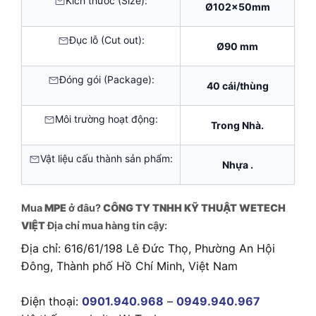
Kích thước (Size):
Ø102x50mm
Đục lỗ (Cut out):
Ø90 mm
Đóng gói (Package):
40 cái/thùng
Môi trường hoạt động:
Trong Nhà.
Vật liệu cấu thành sản phẩm:
Nhựa .
Mua
MPE
ở đâu?
CÔNG TY TNHH KỸ THUẬT WETECH
VIỆT
Địa chỉ mua hàng tin cậy:
Địa chỉ: 616/61/198 Lê Đức Thọ, Phường An Hội
Đông, Thành phố Hồ Chí Minh, Việt Nam
Điện thoại:
0901.940.968
–
0949.940.967