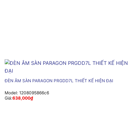
ĐÈN ÂM SÀN PARAGON PRGDD7L THIẾT KẾ HIỆN ĐẠI
Model:
1208095866c6
Giá:
638,000
₫