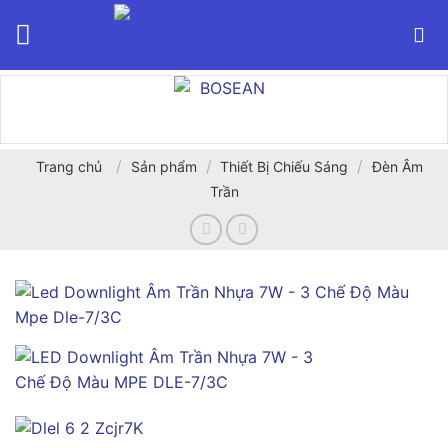
Bỏ
qua
nội
dung
/
/
/
Trang chủ
Sản phẩm
Thiết Bị Chiếu Sáng
Đèn Âm
Trần