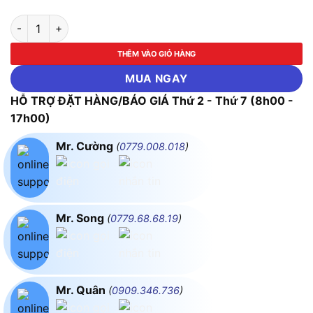
LED Downlight Âm Trần Nhựa 18W - 3 Chế Độ Màu MPE DLE-18
THÊM VÀO GIỎ HÀNG
MUA NGAY
HỖ TRỢ ĐẶT HÀNG/BÁO GIÁ Thứ 2 - Thứ 7 (8h00 -
17h00)
Mr. Cường
(
0779.008.018
)
Mr. Song
(
0779.68.68.19
)
Mr. Quân
(
0909.346.736
)