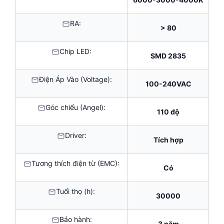
RA:
> 80
Chip LED:
SMD 2835
Điện Áp Vào (Voltage):
100-240VAC
Góc chiếu (Angel):
110 độ
Driver:
Tích hợp
Tương thích điện từ (EMC):
Có
Tuổi thọ (h):
30000
Bảo hành:
3 năm