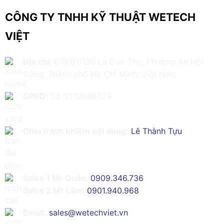
CÔNG TY TNHH KỸ THUẬT WETECH
VIỆT
Địa chỉ:
616/61/198 Lê Đức Thọ, Phường An Hội
Đông, Thành phố Hồ Chí Minh, Việt Nam
GPKD:
Số 0319086629
Chịu trách nhiệm nội dung:
Lê Thành Tựu
Sales 1 Mr Quân:
0909.346.736
Sales 2 Mr Lâm:
0901.940.968
Email:
sales@wetechviet.vn