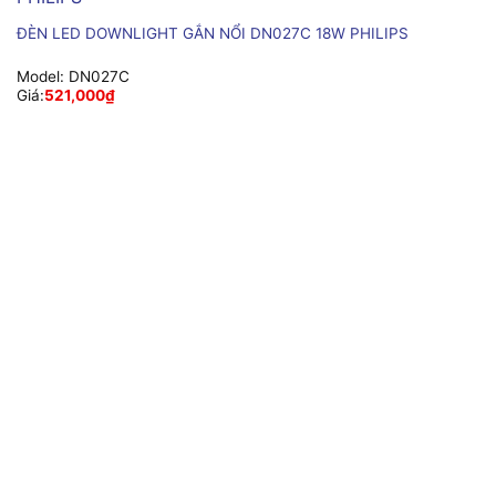
ĐÈN LED DOWNLIGHT GẮN NỔI DN027C 18W PHILIPS
Model:
DN027C
Giá:
521,000
₫