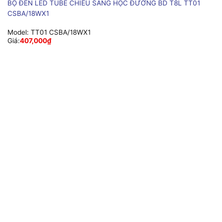
BỘ ĐÈN LED TUBE CHIẾU SÁNG HỌC ĐƯỜNG BD T8L TT01
CSBA/18WX1
Model:
TT01 CSBA/18WX1
Giá:
407,000
₫