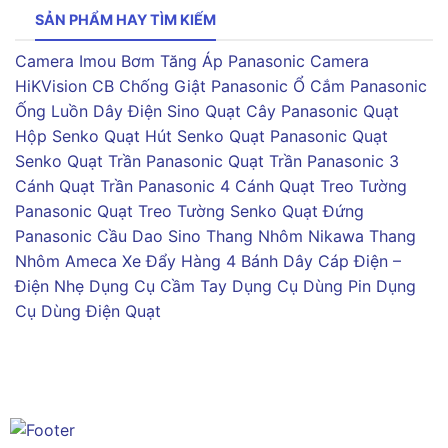
SẢN PHẨM HAY TÌM KIẾM
Camera Imou
Bơm Tăng Áp Panasonic
Camera
HiKVision
CB Chống Giật Panasonic
Ổ Cắm Panasonic
Ống Luồn Dây Điện Sino
Quạt Cây Panasonic
Quạt
Hộp Senko
Quạt Hút Senko
Quạt Panasonic
Quạt
Senko
Quạt Trần Panasonic
Quạt Trần Panasonic 3
Cánh
Quạt Trần Panasonic 4 Cánh
Quạt Treo Tường
Panasonic
Quạt Treo Tường Senko
Quạt Đứng
Panasonic
Cầu Dao Sino
Thang Nhôm Nikawa
Thang
Nhôm Ameca
Xe Đẩy Hàng 4 Bánh
Dây Cáp Điện –
Điện Nhẹ
Dụng Cụ Cầm Tay
Dụng Cụ Dùng Pin
Dụng
Cụ Dùng Điện
Quạt