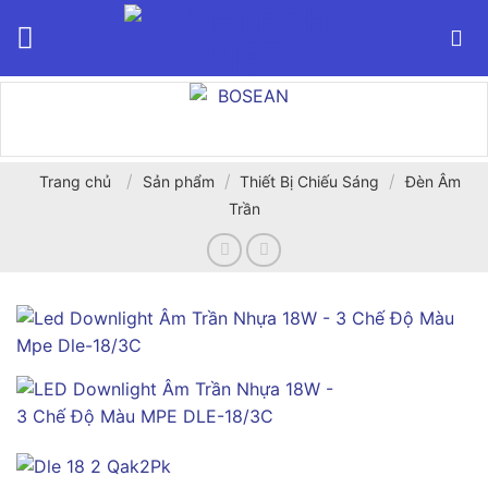
Bỏ
qua
nội
dung
/
/
/
Trang chủ
Sản phẩm
Thiết Bị Chiếu Sáng
Đèn Âm
Trần