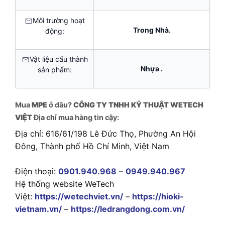
Môi trường hoạt
Trong Nhà.
động:
Vật liệu cấu thành
Nhựa .
sản phẩm:
Mua
MPE
ở đâu?
CÔNG TY TNHH KỸ THUẬT WETECH
VIỆT
Địa chỉ mua hàng tin cậy:
Địa chỉ: 616/61/198 Lê Đức Thọ, Phường An Hội
Đông, Thành phố Hồ Chí Minh, Việt Nam
Điện thoại:
0901.940.968
–
0949.940.967
Hệ thống website WeTech
Việt:
https://wetechviet.vn/
–
https://hioki-
vietnam.vn/
–
https://ledrangdong.com.vn/