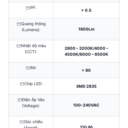
PF:
> 0.5
Quang thông
1800Lm
(Lumens):
Nhiệt độ màu
2800 – 3200K/4000 –
(CCT):
4500K/6000 – 6500K
RA:
> 80
Chip LED:
SMD 2835
Điện Áp Vào
100-240VAC
(Voltage):
Góc chiếu
110 độ
(Angel):