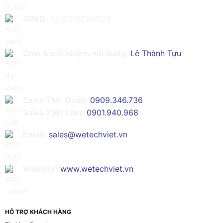
GPKD:
Số 0319086629
Chịu trách nhiệm nội dung:
Lê Thành Tựu
Sales 1 Mr Quân:
0909.346.736
Sales 2 Mr Lâm:
0901.940.968
Email:
sales@wetechviet.vn
Website:
www.wetechviet.vn
HỖ TRỢ KHÁCH HÀNG