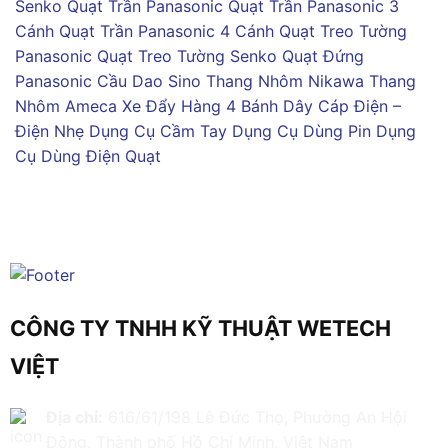
Senko
Quạt Trần Panasonic
Quạt Trần Panasonic 3
Cánh
Quạt Trần Panasonic 4 Cánh
Quạt Treo Tường
Panasonic
Quạt Treo Tường Senko
Quạt Đứng
Panasonic
Cầu Dao Sino
Thang Nhôm Nikawa
Thang
Nhôm Ameca
Xe Đẩy Hàng 4 Bánh
Dây Cáp Điện –
Điện Nhẹ
Dụng Cụ Cầm Tay
Dụng Cụ Dùng Pin
Dụng
Cụ Dùng Điện
Quạt
CÔNG TY TNHH KỸ THUẬT WETECH
VIỆT
Địa chỉ:
616/61/198 Lê Đức Thọ, Phường An Hội
Đông, Thành phố Hồ Chí Minh, Việt Nam