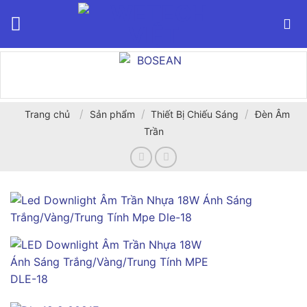
Bỏ
qua
nội
dung
/
/
/
Trang chủ
Sản phẩm
Thiết Bị Chiếu Sáng
Đèn Âm
Trần