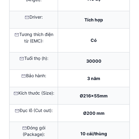
Driver:
Tích hợp
Tương thích điện
Có
từ (EMC):
Tuổi thọ (h):
30000
Bảo hành:
3 năm
Kích thước (Size):
Ø216x55mm
Đục lỗ (Cut out):
Ø200 mm
Đóng gói
10 cái/thùng
(Package):