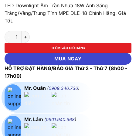
LED Downlight Âm Trần Nhựa 18W Ánh Sáng
Trắng/Vàng/Trung Tính MPE DLE-18 Chính Hãng, Giá
Tốt.
LED Downlight Âm Trần Nhựa 18W Ánh Sáng Trắng/Vàng/Trun
THÊM VÀO GIỎ HÀNG
MUA NGAY
HỖ TRỢ ĐẶT HÀNG/BÁO GIÁ Thứ 2 - Thứ 7 (8h00 -
17h00)
Mr. Quân
(
0909.346.736
)
Mr. Lâm
(
0901.940.968
)