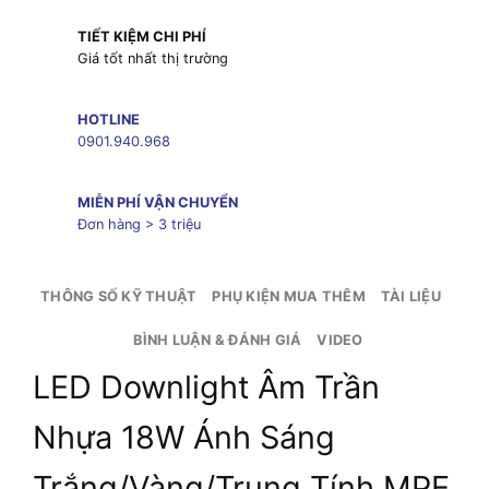
TIẾT KIỆM CHI PHÍ
Giá tốt nhất thị trường
HOTLINE
0901.940.968
MIỄN PHÍ VẬN CHUYỂN
Đơn hàng > 3 triệu
THÔNG SỐ KỸ THUẬT
PHỤ KIỆN MUA THÊM
TÀI LIỆU
BÌNH LUẬN & ĐÁNH GIÁ
VIDEO
LED Downlight Âm Trần
Nhựa 18W Ánh Sáng
Trắng/Vàng/Trung Tính MPE