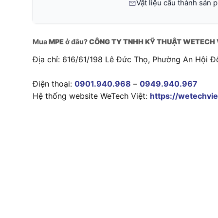
Vật liệu cấu thành sản 
Mua
MPE
ở đâu?
CÔNG TY TNHH KỸ THUẬT WETECH 
Địa chỉ: 616/61/198 Lê Đức Thọ, Phường An Hội Đ
Điện thoại:
0901.940.968
–
0949.940.967
Hệ thống website WeTech Việt:
https://wetechvie