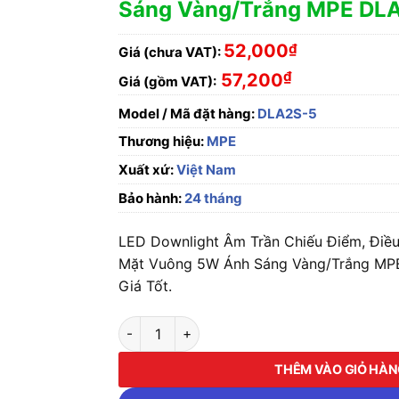
Sáng Vàng/Trắng MPE DL
52,000
₫
Giá (chưa VAT):
₫
57,200
Giá (gồm VAT):
Model / Mã đặt hàng:
DLA2S-5
Thương hiệu:
MPE
Xuất xứ:
Việt Nam
Bảo hành:
24 tháng
LED Downlight Âm Trần Chiếu Điểm, Điề
Mặt Vuông 5W Ánh Sáng Vàng/Trắng MP
Giá Tốt.
LED Downlight Âm Trần Chiếu Điểm, Điều C
THÊM VÀO GIỎ HÀ