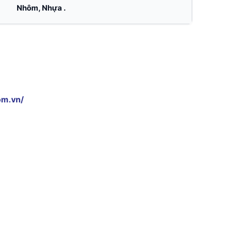
Nhôm, Nhựa .
om.vn/