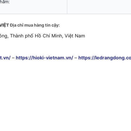
phẩm:
VIỆT
Địa chỉ mua hàng tin cậy:
ông, Thành phố Hồ Chí Minh, Việt Nam
t.vn/
–
https://hioki-vietnam.vn/
–
https://ledrangdong.c