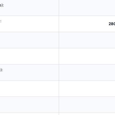
):
:
28
):