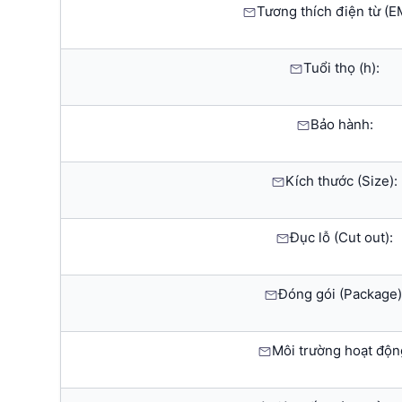
Tương thích điện từ (E
Tuổi thọ (h):
Bảo hành:
Kích thước (Size):
Đục lỗ (Cut out):
Đóng gói (Package)
Môi trường hoạt độn