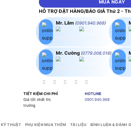
MUA NGAY
HỖ TRỢ ĐẶT HÀNG/BÁO GIÁ Thứ 2 - Thứ
Mr. Lâm
(
0901.940.968
)
Mr. Cường
(
0779.008.018
)
TIẾT KIỆM CHI PHÍ
HOTLINE
g
Giá tốt nhất thị
0901.940.968
trường
 KỸ THUẬT
PHỤ KIỆN MUA THÊM
TÀI LIỆU
BÌNH LUẬN & ĐÁNH G