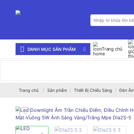
Bỏ
qua
Tìm
nội
kiếm:
dung
Trang chủ
DANH MỤC SẢN PHẨM
/
/
/
Trang chủ
Sản phẩm
Thiết Bị Chiếu Sáng
Đèn Âm