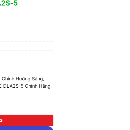
A2S-5
u Chỉnh Hướng Sáng,
E DLA2S-5 Chính Hãng,
hỉnh Hướng Sáng, Mặt Vuông 5W Ánh Sáng Vàng/Trắng MPE DLA2
NG