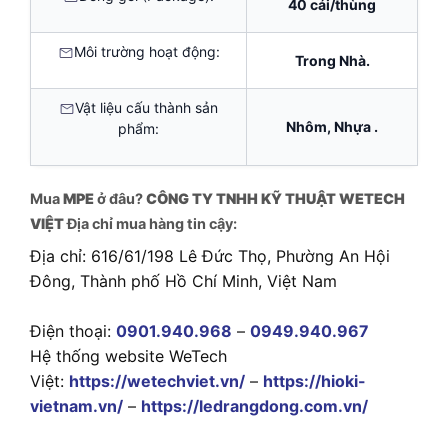
40 cái/thùng
Môi trường hoạt động:
Trong Nhà.
Vật liệu cấu thành sản
Nhôm, Nhựa .
phẩm:
Mua
MPE
ở đâu?
CÔNG TY TNHH KỸ THUẬT WETECH
VIỆT
Địa chỉ mua hàng tin cậy:
Địa chỉ: 616/61/198 Lê Đức Thọ, Phường An Hội
Đông, Thành phố Hồ Chí Minh, Việt Nam
Điện thoại:
0901.940.968
–
0949.940.967
Hệ thống website WeTech
Việt:
https://wetechviet.vn/
–
https://hioki-
vietnam.vn/
–
https://ledrangdong.com.vn/