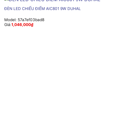
ĐÈN LED CHIẾU ĐIỂM AIC801 9W DUHAL
Model:
57a7ef03bad8
Giá:
1,046,000
₫