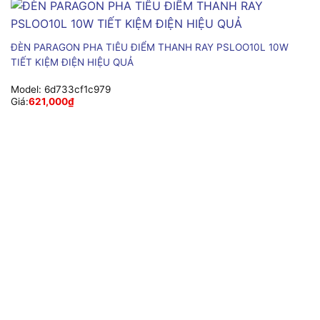
ĐÈN PARAGON PHA TIÊU ĐIỂM THANH RAY PSLOO10L 10W
TIẾT KIỆM ĐIỆN HIỆU QUẢ
Model:
6d733cf1c979
Giá:
621,000
₫