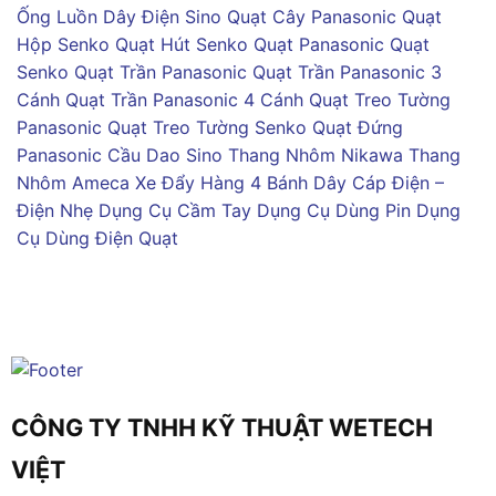
Ống Luồn Dây Điện Sino
Quạt Cây Panasonic
Quạt
Hộp Senko
Quạt Hút Senko
Quạt Panasonic
Quạt
Senko
Quạt Trần Panasonic
Quạt Trần Panasonic 3
Cánh
Quạt Trần Panasonic 4 Cánh
Quạt Treo Tường
Panasonic
Quạt Treo Tường Senko
Quạt Đứng
Panasonic
Cầu Dao Sino
Thang Nhôm Nikawa
Thang
Nhôm Ameca
Xe Đẩy Hàng 4 Bánh
Dây Cáp Điện –
Điện Nhẹ
Dụng Cụ Cầm Tay
Dụng Cụ Dùng Pin
Dụng
Cụ Dùng Điện
Quạt
CÔNG TY TNHH KỸ THUẬT WETECH
VIỆT