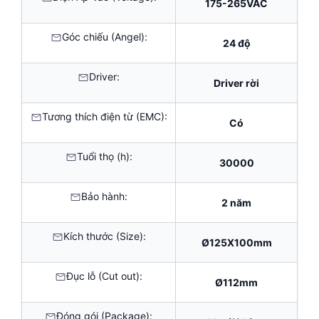
175-265VAC
Góc chiếu (Angel):
24 độ
Driver:
Driver rời
Tương thích điện từ (EMC):
Có
Tuổi thọ (h):
30000
Bảo hành:
2 năm
Kích thước (Size):
Ø125X100mm
Đục lỗ (Cut out):
Ø112mm
Đóng gói (Package):