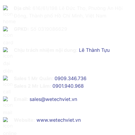
Địa chỉ:
616/61/198 Lê Đức Thọ, Phường An Hội
Đông, Thành phố Hồ Chí Minh, Việt Nam
GPKD:
Số 0319086629
Chịu trách nhiệm nội dung:
Lê Thành Tựu
Sales 1 Mr Quân:
0909.346.736
Sales 2 Mr Lâm:
0901.940.968
Email:
sales@wetechviet.vn
Website:
www.wetechviet.vn