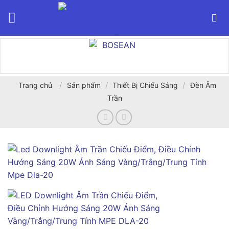
Bỏ
qua
nội
dung
/
/
/
Trang chủ
Sản phẩm
Thiết Bị Chiếu Sáng
Đèn Âm
Trần