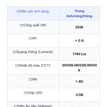
Trung
Màu sắc ánh sáng:
tính/vàng/trắng
Công suất (W):
20W
PF:
> 0.9
Quang thông (Lumens):
1740 Lm
3000K/4000K/6000
Nhiệt độ màu (CCT):
K
RA:
> 80
Chip LED:
COB
Điện Áp Vào (Voltage):