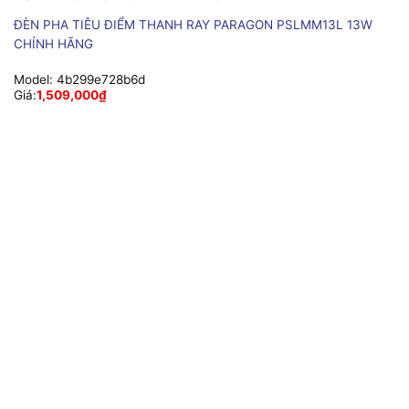
ĐÈN PHA TIÊU ĐIỂM THANH RAY PARAGON PSLMM13L 13W
CHÍNH HÃNG
Model:
4b299e728b6d
Giá:
1,509,000
₫