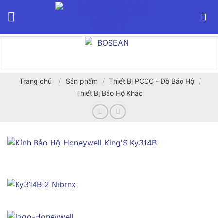
Bỏ
qua
nội
dung
/
/
/
Trang chủ
Sản phẩm
Thiết Bị PCCC - Đồ Bảo Hộ
Thiết Bị Bảo Hộ Khác