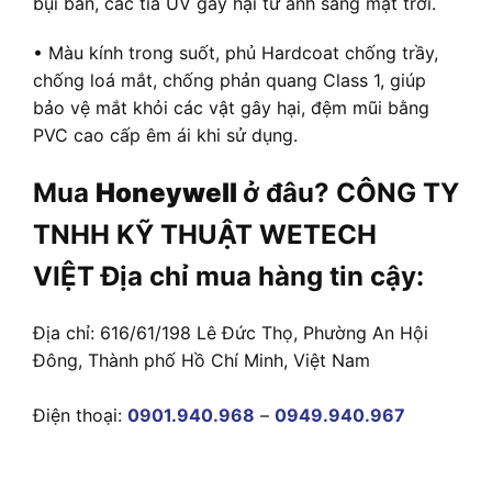
bụi bẩn, các tia UV gây hại từ ánh sáng mặt trời.
• Màu kính trong suốt, phủ Hardcoat chống trầy,
chống loá mắt, chống phản quang Class 1, giúp
bảo vệ mắt khỏi các vật gây hại, đệm mũi bằng
PVC cao cấp êm ái khi sử dụng.
Mua
Honeywell
ở đâu? CÔNG TY
TNHH KỸ THUẬT WETECH
VIỆT Địa chỉ mua hàng tin cậy:
Địa chỉ: 616/61/198 Lê Đức Thọ, Phường An Hội
Đông, Thành phố Hồ Chí Minh, Việt Nam
Điện thoại:
0901.940.968
–
0949.940.967