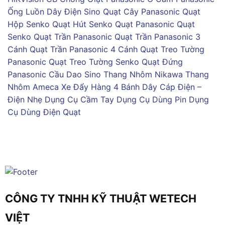
Ống Luồn Dây Điện Sino
Quạt Cây Panasonic
Quạt
Hộp Senko
Quạt Hút Senko
Quạt Panasonic
Quạt
Senko
Quạt Trần Panasonic
Quạt Trần Panasonic 3
Cánh
Quạt Trần Panasonic 4 Cánh
Quạt Treo Tường
Panasonic
Quạt Treo Tường Senko
Quạt Đứng
Panasonic
Cầu Dao Sino
Thang Nhôm Nikawa
Thang
Nhôm Ameca
Xe Đẩy Hàng 4 Bánh
Dây Cáp Điện –
Điện Nhẹ
Dụng Cụ Cầm Tay
Dụng Cụ Dùng Pin
Dụng
Cụ Dùng Điện
Quạt
CÔNG TY TNHH KỸ THUẬT WETECH
VIỆT