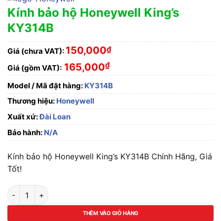
Kính bảo hộ Honeywell King’s
KY314B
150,000
₫
Giá (chưa VAT):
₫
165,000
Giá (gồm VAT):
Model / Mã đặt hàng:
KY314B
Thương hiệu:
Honeywell
Xuất xứ:
Đài Loan
Bảo hành:
N/A
Kính bảo hộ Honeywell King’s KY314B Chính Hãng, Giá
Tốt!
Kính bảo hộ Honeywell King's KY314B số lượng
THÊM VÀO GIỎ HÀNG