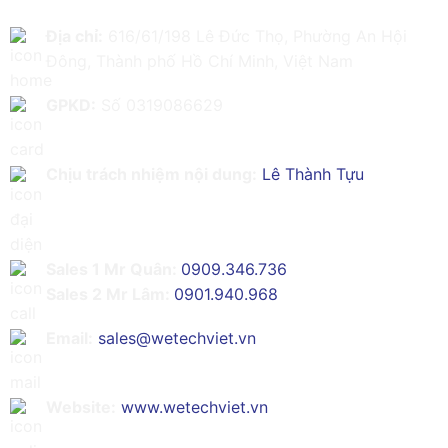
Địa chỉ:
616/61/198 Lê Đức Thọ, Phường An Hội
Đông, Thành phố Hồ Chí Minh, Việt Nam
GPKD:
Số 0319086629
Chịu trách nhiệm nội dung:
Lê Thành Tựu
Sales 1 Mr Quân:
0909.346.736
Sales 2 Mr Lâm:
0901.940.968
Email:
sales@wetechviet.vn
Website:
www.wetechviet.vn