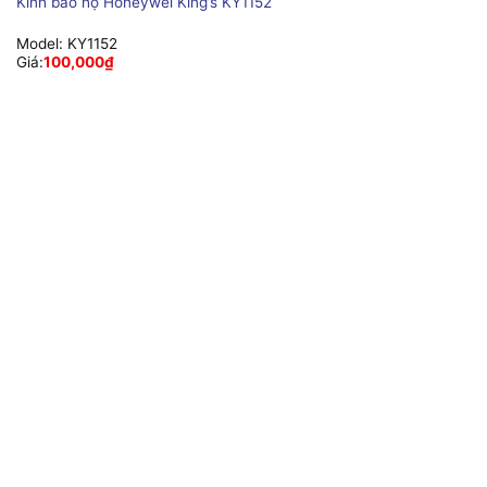
Kính bảo hộ Honeywel King’s KY1152
Model:
KY1152
Giá:
100,000
₫