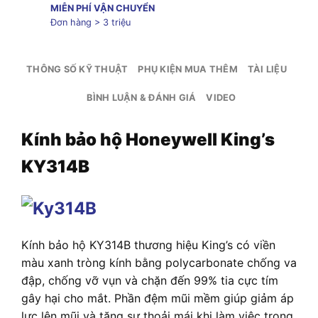
MIỄN PHÍ VẬN CHUYỂN
Đơn hàng > 3 triệu
THÔNG SỐ KỸ THUẬT
PHỤ KIỆN MUA THÊM
TÀI LIỆU
BÌNH LUẬN & ĐÁNH GIÁ
VIDEO
Kính bảo hộ Honeywell King’s
KY314B
Kính bảo hộ KY314B thương hiệu King’s có viền
màu xanh tròng kính bằng polycarbonate chống va
đập, chống vỡ vụn và chặn đến 99% tia cực tím
gây hại cho mắt. Phần đệm mũi mềm giúp giảm áp
lực lên mũi và tăng sự thoải mái khi làm việc trong