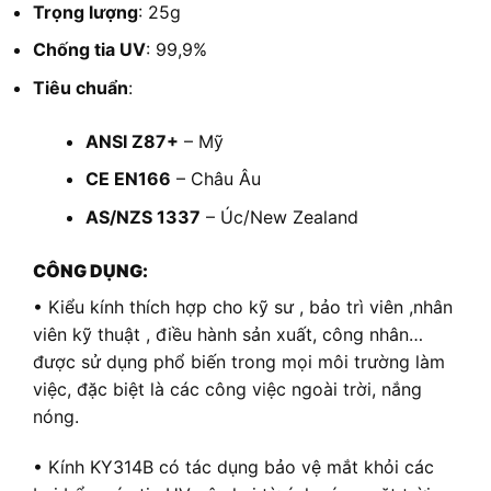
Trọng lượng
: 25g
Chống tia UV
: 99,9%
Tiêu chuẩn
:
ANSI Z87+
– Mỹ
CE EN166
– Châu Âu
AS/NZS 1337
– Úc/New Zealand
CÔNG DỤNG:
• Kiểu kính thích hợp cho kỹ sư , bảo trì viên ,nhân
viên kỹ thuật , điều hành sản xuất, công nhân…
được sử dụng phổ biến trong mọi môi trường làm
việc, đặc biệt là các công việc ngoài trời, nắng
nóng.
• Kính KY314B có tác dụng bảo vệ mắt khỏi các