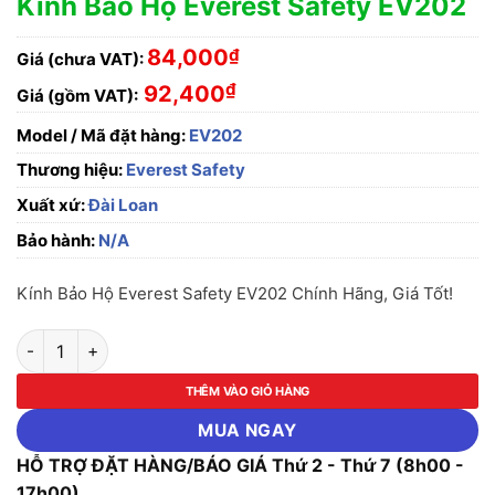
Kính Bảo Hộ Everest Safety EV202
84,000
₫
Giá (chưa VAT):
₫
92,400
Giá (gồm VAT):
Model / Mã đặt hàng:
EV202
Thương hiệu:
Everest Safety
Xuất xứ:
Đài Loan
Bảo hành:
N/A
Kính Bảo Hộ Everest Safety EV202 Chính Hãng, Giá Tốt!
Kính Bảo Hộ Everest Safety EV202 số lượng
THÊM VÀO GIỎ HÀNG
MUA NGAY
HỖ TRỢ ĐẶT HÀNG/BÁO GIÁ Thứ 2 - Thứ 7 (8h00 -
17h00)