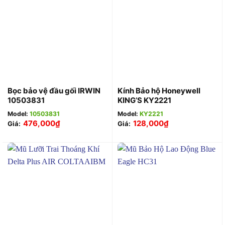
Bọc bảo vệ đầu gối IRWIN
Kính Bảo hộ Honeywell
10503831
KING’S KY2221
Model:
10503831
Model:
KY2221
476,000
₫
128,000
₫
Giá:
Giá: