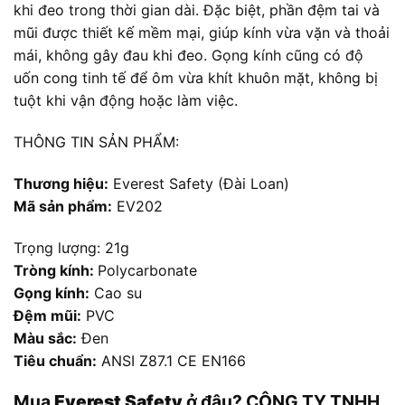
khi đeo trong thời gian dài. Đặc biệt, phần đệm tai và
mũi được thiết kế mềm mại, giúp kính vừa vặn và thoải
mái, không gây đau khi đeo. Gọng kính cũng có độ
uốn cong tinh tế để ôm vừa khít khuôn mặt, không bị
tuột khi vận động hoặc làm việc.
THÔNG TIN SẢN PHẨM:
Thương hiệu:
Everest Safety (Đài Loan)
Mã sản phẩm:
EV202
Trọng lượng: 21g
Tròng kính:
Polycarbonate
Gọng kính:
Cao su
Đệm mũi:
PVC
Màu sắc:
Đen
Tiêu chuẩn:
ANSI Z87.1 CE EN166
Mua
Everest Safety
ở đâu? CÔNG TY TNHH