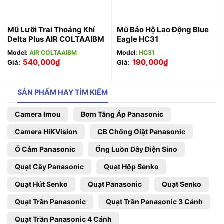
Mũ Lưỡi Trai Thoáng Khí
Mũ Bảo Hộ Lao Động Blue
Delta Plus AIR COLTAAIBM
Eagle HC31
Model:
AIR COLTAAIBM
Model:
HC31
540,000
₫
190,000
₫
Giá:
Giá:
SẢN PHẨM HAY TÌM KIẾM
Camera Imou
Bơm Tăng Áp Panasonic
Camera HiKVision
CB Chống Giật Panasonic
Ổ Cắm Panasonic
Ống Luồn Dây Điện Sino
Quạt Cây Panasonic
Quạt Hộp Senko
Quạt Hút Senko
Quạt Panasonic
Quạt Senko
Quạt Trần Panasonic
Quạt Trần Panasonic 3 Cánh
Quạt Trần Panasonic 4 Cánh