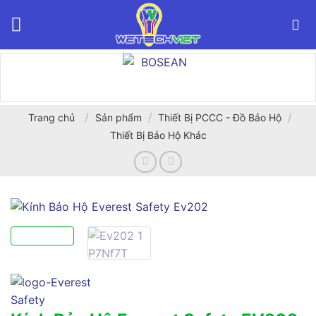
Bỏ
qua
nội
dung
/
/
/
Trang chủ
Sản phẩm
Thiết Bị PCCC - Đồ Bảo Hộ
Thiết Bị Bảo Hộ Khác