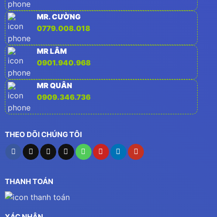
MR. CƯỜNG
0779.008.018
MR LÂM
0901.940.968
MR QUÂN
0909.346.736
THEO DÕI CHÚNG TÔI
THANH TOÁN
XÁC NHẬN