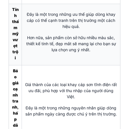
Tín
Đây là một trong những ưu thế giúp dòng khay
h
cáp có thể cạnh tranh trên thị trường một cách
thẩ
hiệu quả.
m
mỹ
Hơn nữa, sản phẩm còn sở hữu nhiều màu sắc,
vư
thiết kế tinh tế, đẹp mắt sẽ mang lại cho bạn sự
ợt
lựa chọn ưng ý nhất.
trộ
i
Bá
o
giá
Giá thành của các loại khay cáp sơn tĩnh điện rất
cạ
ưu đãi, phù hợp với thu nhập của người dùng
nh
Việt.
tra
nh,
Đây là một trong những nguyên nhân giúp dòng
hấ
sản phẩm ngày càng được chú ý trên thị trường.
p
dẫ