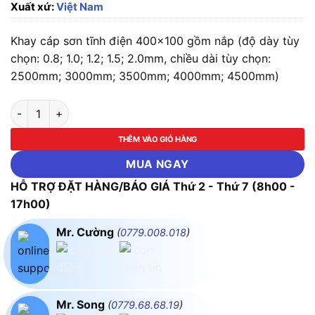
Xuất xứ:
Việt Nam
Khay cáp sơn tĩnh điện 400×100 gồm nắp (độ dày tùy
chọn: 0.8; 1.0; 1.2; 1.5; 2.0mm, chiều dài tùy chọn:
2500mm; 3000mm; 3500mm; 4000mm; 4500mm)
Khay cáp sơn tĩnh điện 400x100 gồm nắp (độ dày, chiều dài
THÊM VÀO GIỎ HÀNG
MUA NGAY
HỖ TRỢ ĐẶT HÀNG/BÁO GIÁ Thứ 2 - Thứ 7 (8h00 -
17h00)
Mr. Cường
(
0779.008.018
)
Mr. Song
(
0779.68.68.19
)