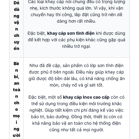
Các loại khay cáp nói chung đều có trọng lượng
Dễ
nhẹ, kích thước không quá lớn. Vì vậy, khi vận
dà
chuyển hay thi công, lắp đặt cũng trở nên dễ
ng
dàng hơn rất nhiều.
vậ
n
Đặc biệt,
khay cáp sơn tĩnh điện
khi được dùng
ch
để kết hợp với các phụ kiện khác cũng gặp quá
uy
nhiều trở ngại.
ển
Bề
Như đã đề cập, sản phẩm có lớp sơn tĩnh điện
n
được phủ ở bên ngoài. Điều này giúp khay cáp
bỉ,
giữ được độ bền dài lâu, có khả năng chống ăn
an
mòn, cháy nổ và gỉ sét tốt.
toà
n
Đặc biệt, một số
khay cáp Inox cao cấp
còn có
ch
thể sử dụng trong điều kiện môi trường khắc
o
nghiệt. Giúp tiết kiệm chi phí đáng kể vào việc
mọ
bảo trì, bảo dưỡng. Đồng thời, thiết bị còn có
i
khả năng bảo vệ an toàn cho hệ thống điện
ng
cũng như tất cả mọi người.
ười