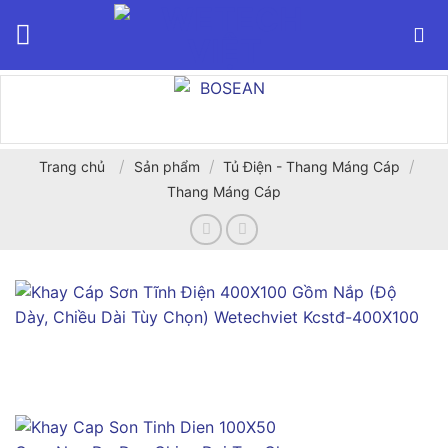
Bỏ
qua
nội
dung
/
/
/
Trang chủ
Sản phẩm
Tủ Điện - Thang Máng Cáp
Thang Máng Cáp