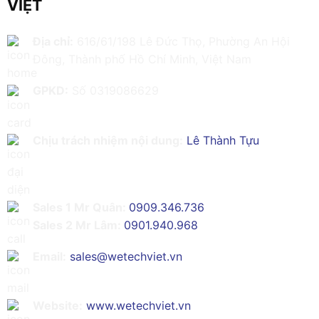
VIỆT
Địa chỉ:
616/61/198 Lê Đức Thọ, Phường An Hội
Đông, Thành phố Hồ Chí Minh, Việt Nam
GPKD:
Số 0319086629
Chịu trách nhiệm nội dung:
Lê Thành Tựu
Sales 1 Mr Quân:
0909.346.736
Sales 2 Mr Lâm:
0901.940.968
Email:
sales@wetechviet.vn
Website:
www.wetechviet.vn