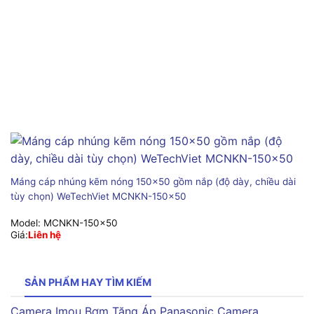
Máng cáp nhúng kẽm nóng 150×50 gồm nắp (độ dày, chiều dài
tùy chọn) WeTechViet MCNKN-150×50
Model:
MCNKN-150x50
Giá:
Liên hệ
SẢN PHẨM HAY TÌM KIẾM
Camera Imou
Bơm Tăng Áp Panasonic
Camera