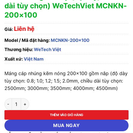
dài tùy chọn) WeTechViet MCNKN-
200×100
Liên hệ
Giá:
Model / Mã đặt hàng:
MCNKN-200x100
Thương hiệu:
WeTech Việt
Xuất xứ:
Việt Nam
Máng cáp nhúng kẽm nóng 200×100 gồm nắp (độ dày
tùy chọn: 0.8; 1.0; 1.2; 1.5; 2.0mm, chiều dài tùy chọn:
2500mm; 3000mm; 3500mm; 4000mm; 4500mm)
Máng cáp nhúng kẽm nóng 200x100 gồm nắp (độ dày, chiều 
THÊM VÀO GIỎ HÀNG
MUA NGAY