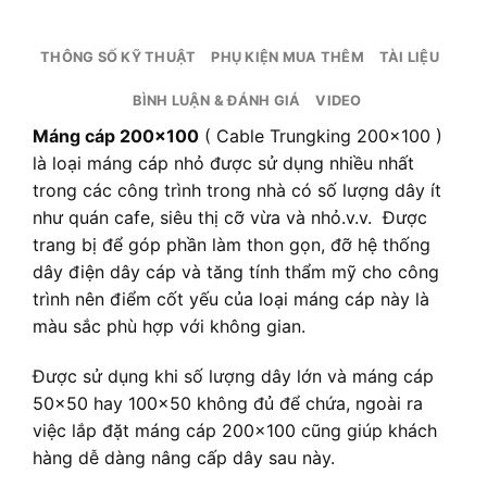
THÔNG SỐ KỸ THUẬT
PHỤ KIỆN MUA THÊM
TÀI LIỆU
BÌNH LUẬN & ĐÁNH GIÁ
VIDEO
Máng cáp 200×100
( Cable Trungking 200×100 )
là loại máng cáp nhỏ được sử dụng nhiều nhất
trong các công trình trong nhà có số lượng dây ít
như quán cafe, siêu thị cỡ vừa và nhỏ.v.v. Được
trang bị để góp phần làm thon gọn, đỡ hệ thống
dây điện dây cáp và tăng tính thẩm mỹ cho công
trình nên điểm cốt yếu của loại máng cáp này là
màu sắc phù hợp với không gian.
Được sử dụng khi số lượng dây lớn và máng cáp
50×50 hay 100×50 không đủ để chứa, ngoài ra
việc lắp đặt máng cáp 200×100 cũng giúp khách
hàng dễ dàng nâng cấp dây sau này.