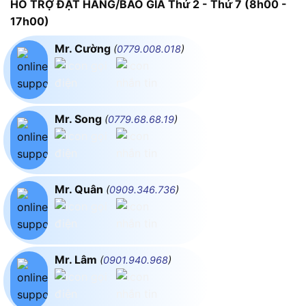
HỖ TRỢ ĐẶT HÀNG/BÁO GIÁ Thứ 2 - Thứ 7 (8h00 -
17h00)
Mr. Cường
(
0779.008.018
)
Mr. Song
(
0779.68.68.19
)
Mr. Quân
(
0909.346.736
)
Mr. Lâm
(
0901.940.968
)