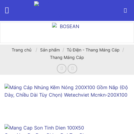
Bỏ
qua
nội
dung
/
/
/
Trang chủ
Sản phẩm
Tủ Điện - Thang Máng Cáp
Thang Máng Cáp