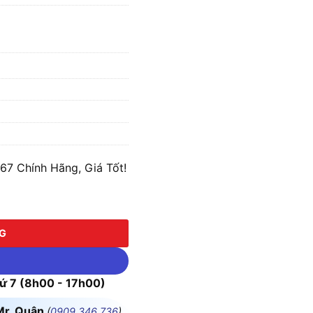
7 Chính Hãng, Giá Tốt!
số lượng
NG
 7 (8h00 - 17h00)
Mr. Quân
(
0909.346.736
)