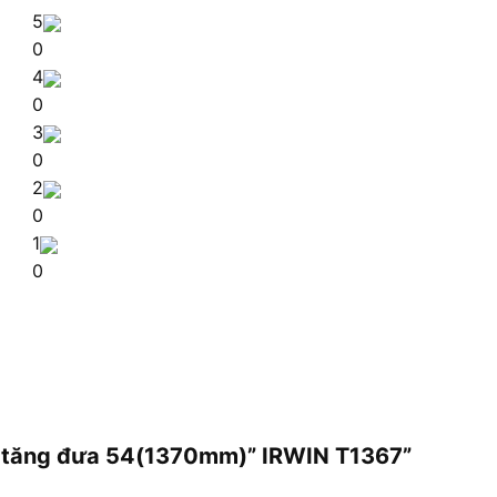
5
0
4
0
3
0
2
0
1
0
gỗ tăng đưa 54(1370mm)” IRWIN T1367”