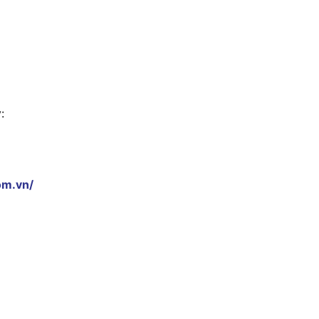
:
om.vn/