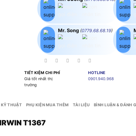
Mr. Song
(
0779.68.68.19
)
TIẾT KIỆM CHI PHÍ
HOTLINE
g
Giá tốt nhất thị
0901.940.968
trường
 KỸ THUẬT
PHỤ KIỆN MUA THÊM
TÀI LIỆU
BÌNH LUẬN & ĐÁNH G
 IRWIN T1367