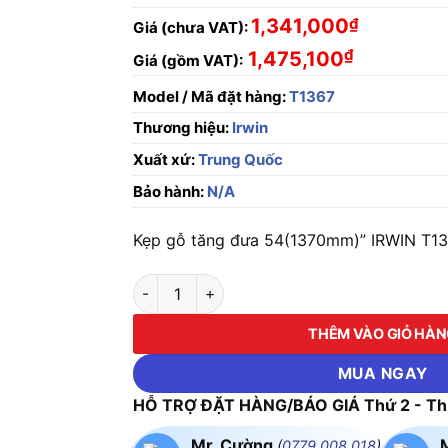
1,341,000
₫
Giá (chưa VAT):
₫
1,475,100
Giá (gồm VAT):
Model / Mã đặt hàng:
T1367
Thương hiệu:
Irwin
Xuất xứ:
Trung Quốc
Bảo hành:
N/A
Kẹp gỗ tăng đưa 54(1370mm)” IRWIN T136
Kẹp gỗ tăng đưa 54(1370mm)" IRWIN T1367 
THÊM VÀO GIỎ HÀ
MUA NGAY
HỖ TRỢ ĐẶT HÀNG/BÁO GIÁ Thứ 2 - Thứ
Mr. Cường
(
0779.008.018
)