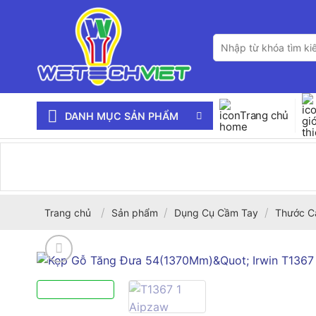
Bỏ
qua
Tìm
nội
kiếm:
dung
Trang chủ
DANH MỤC SẢN PHẨM
/
/
/
Trang chủ
Sản phẩm
Dụng Cụ Cầm Tay
Thước C