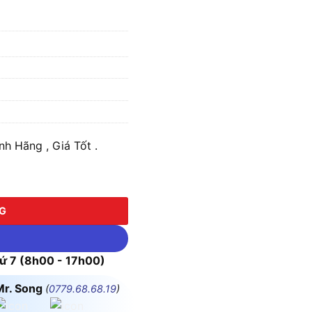
 Hãng , Giá Tốt .
g
NG
 7 (8h00 - 17h00)
Mr. Song
(
0779.68.68.19
)