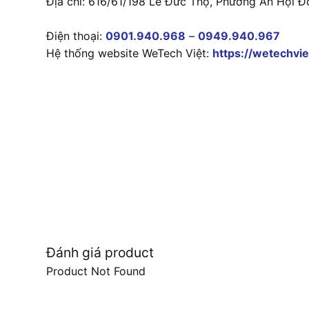
Địa chỉ: 616/61/198 Lê Đức Thọ, Phường An Hội Đ
Điện thoại:
0901.940.968
–
0949.940.967
Hệ thống website WeTech Việt:
https://wetechvie
Đánh giá product
Product Not Found