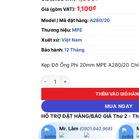
₫
1,100
Giá (gồm VAT):
Model / Mã đặt hàng:
A280/20
Thương hiệu:
MPE
Xuất xứ:
Việt Nam
Bảo hành:
12 Tháng
Kẹp Đỡ Ống Phi 20mm MPE A280/20 Chính
Kẹp Đỡ Ống Phi 20mm MPE A280/20 số lượn
THÊM VÀO GIỎ HÀ
MUA NGAY
HỖ TRỢ ĐẶT HÀNG/BÁO GIÁ Thứ 2 - Thứ
Mr. Lâm
(
0901.940.968
)