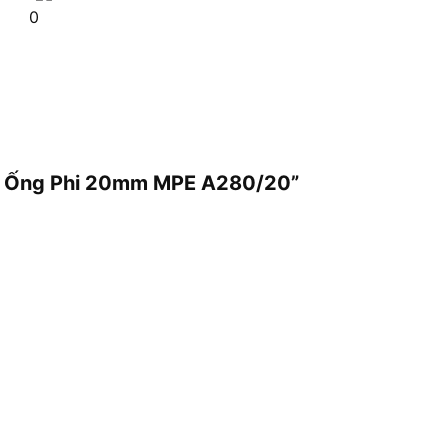
0
 Đỡ Ống Phi 20mm MPE A280/20”