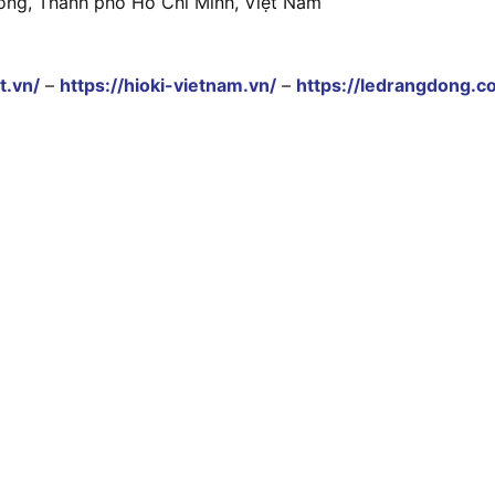
ông, Thành phố Hồ Chí Minh, Việt Nam
t.vn/
–
https://hioki-vietnam.vn/
–
https://ledrangdong.c