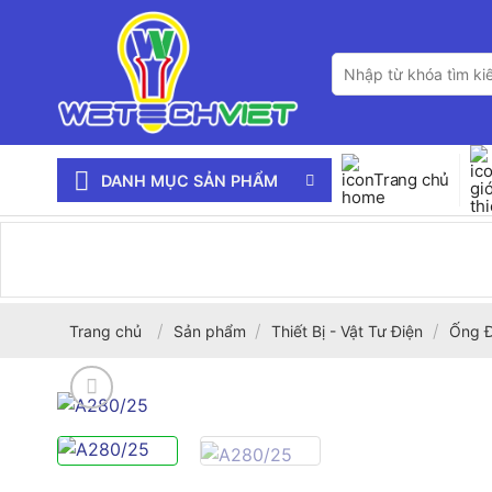
Bỏ
qua
Tìm
nội
kiếm:
dung
Trang chủ
DANH MỤC SẢN PHẨM
/
/
/
Trang chủ
Sản phẩm
Thiết Bị - Vật Tư Điện
Ống Đ