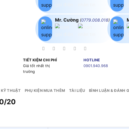
Mr. Cường
(
0779.008.018
)
TIẾT KIỆM CHI PHÍ
HOTLINE
g
Giá tốt nhất thị
0901.940.968
trường
 KỸ THUẬT
PHỤ KIỆN MUA THÊM
TÀI LIỆU
BÌNH LUẬN & ĐÁNH G
0/20