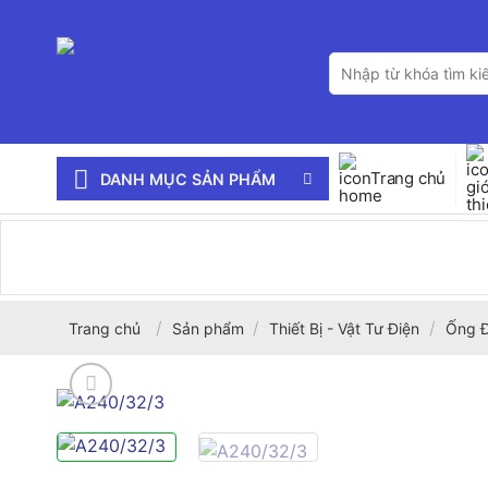
Bỏ
qua
Tìm
nội
kiếm:
dung
Trang chủ
DANH MỤC SẢN PHẨM
/
/
/
Trang chủ
Sản phẩm
Thiết Bị - Vật Tư Điện
Ống Đ