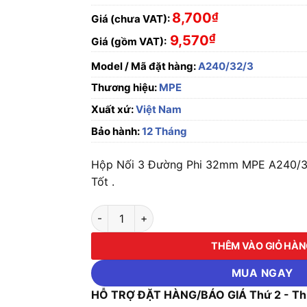
8,700
₫
Giá (chưa VAT):
₫
9,570
Giá (gồm VAT):
Model / Mã đặt hàng:
A240/32/3
Thương hiệu:
MPE
Xuất xứ:
Việt Nam
Bảo hành:
12 Tháng
Hộp Nối 3 Đường Phi 32mm MPE A240/32
Tốt .
Hộp Nối 3 Đường Phi 32mm MPE A240/32/3 s
THÊM VÀO GIỎ HÀ
MUA NGAY
HỖ TRỢ ĐẶT HÀNG/BÁO GIÁ Thứ 2 - Thứ