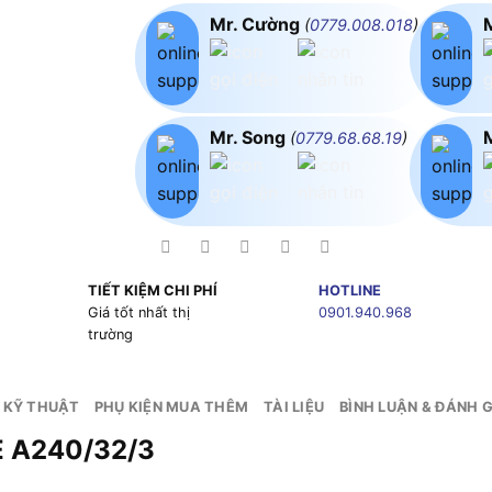
Mr. Cường
(
0779.008.018
)
Mr. Song
(
0779.68.68.19
)
TIẾT KIỆM CHI PHÍ
HOTLINE
g
Giá tốt nhất thị
0901.940.968
trường
 KỸ THUẬT
PHỤ KIỆN MUA THÊM
TÀI LIỆU
BÌNH LUẬN & ĐÁNH G
E A240/32/3