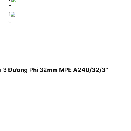
0
1
0
Nối 3 Đường Phi 32mm MPE A240/32/3”