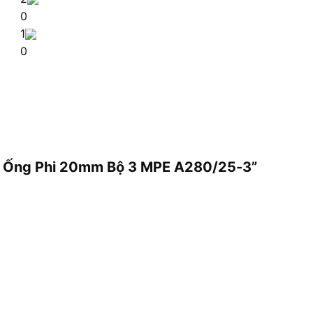
0
1
0
Đỡ Ống Phi 20mm Bộ 3 MPE A280/25-3”