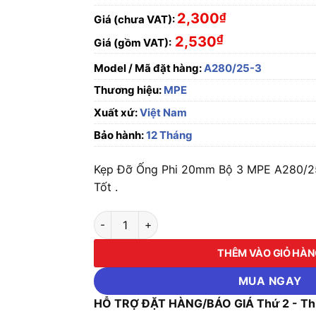
2,300
₫
Giá (chưa VAT):
₫
2,530
Giá (gồm VAT):
Model / Mã đặt hàng:
A280/25-3
Thương hiệu:
MPE
Xuất xứ:
Việt Nam
Bảo hành:
12 Tháng
Kẹp Đỡ Ống Phi 20mm Bộ 3 MPE A280/25
Tốt .
Kẹp Đỡ Ống Phi 20mm Bộ 3 MPE A280/25-3 s
THÊM VÀO GIỎ HÀ
MUA NGAY
HỖ TRỢ ĐẶT HÀNG/BÁO GIÁ Thứ 2 - Thứ