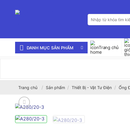
Bỏ
qua
Tìm
nội
kiếm:
dung
Trang chủ
DANH MỤC SẢN PHẨM
/
/
/
Trang chủ
Sản phẩm
Thiết Bị - Vật Tư Điện
Ống Đ