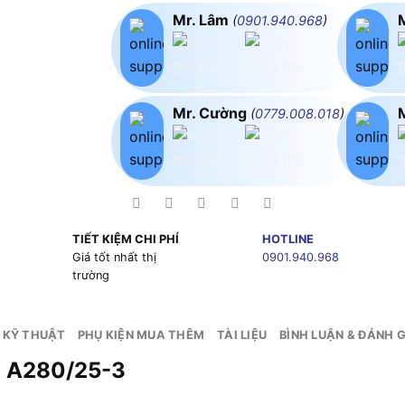
Mr. Lâm
(
0901.940.968
)
Mr. Cường
(
0779.008.018
)
TIẾT KIỆM CHI PHÍ
HOTLINE
g
Giá tốt nhất thị
0901.940.968
trường
 KỸ THUẬT
PHỤ KIỆN MUA THÊM
TÀI LIỆU
BÌNH LUẬN & ĐÁNH G
E A280/25-3