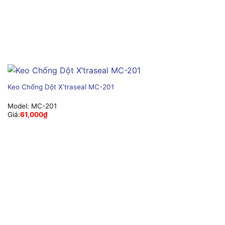
Keo Chống Dột X’traseal MC-201
Model:
MC-201
Giá:
61,000
₫