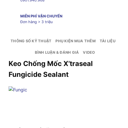
0901.940.968
MIỄN PHÍ VẬN CHUYỂN
Đơn hàng > 3 triệu
THÔNG SỐ KỸ THUẬT
PHỤ KIỆN MUA THÊM
TÀI LIỆU
BÌNH LUẬN & ĐÁNH GIÁ
VIDEO
Keo Chống Mốc X’traseal
Fungicide Sealant