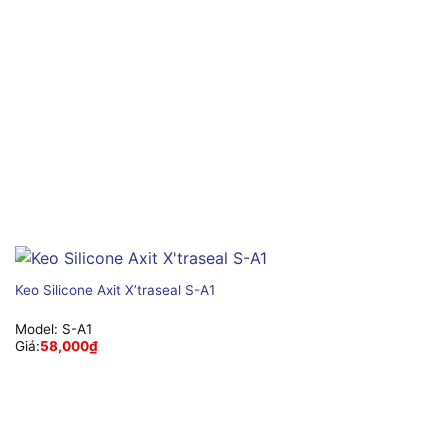
Keo Silicone Axit X’traseal S-A1
Model:
S-A1
Giá:
58,000
₫