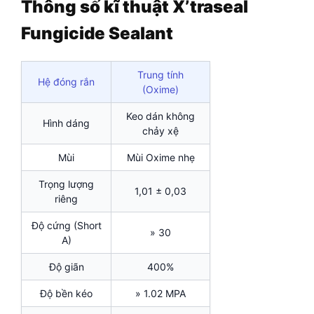
Thông số kĩ thuật X’traseal
Fungicide Sealant
Trung tính
Hệ đóng rắn
(Oxime)
Keo dán không
Hình dáng
chảy xệ
Mùi
Mùi Oxime nhẹ
Trọng lượng
1,01 ± 0,03
riêng
Độ cứng (Short
» 30
A)
Độ giãn
400%
Độ bền kéo
» 1.02 MPA