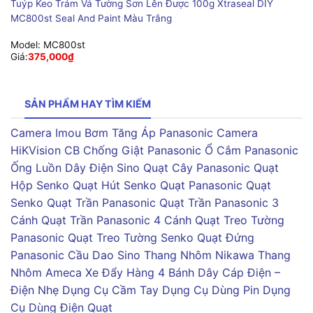
Tuýp Keo Trám Vá Tường Sơn Lên Được 100g Xtraseal DIY
MC800st Seal And Paint Màu Trắng
Model:
MC800st
Giá:
375,000
₫
SẢN PHẨM HAY TÌM KIẾM
Camera Imou
Bơm Tăng Áp Panasonic
Camera
HiKVision
CB Chống Giật Panasonic
Ổ Cắm Panasonic
Ống Luồn Dây Điện Sino
Quạt Cây Panasonic
Quạt
Hộp Senko
Quạt Hút Senko
Quạt Panasonic
Quạt
Senko
Quạt Trần Panasonic
Quạt Trần Panasonic 3
Cánh
Quạt Trần Panasonic 4 Cánh
Quạt Treo Tường
Panasonic
Quạt Treo Tường Senko
Quạt Đứng
Panasonic
Cầu Dao Sino
Thang Nhôm Nikawa
Thang
Nhôm Ameca
Xe Đẩy Hàng 4 Bánh
Dây Cáp Điện –
Điện Nhẹ
Dụng Cụ Cầm Tay
Dụng Cụ Dùng Pin
Dụng
Cụ Dùng Điện
Quạt