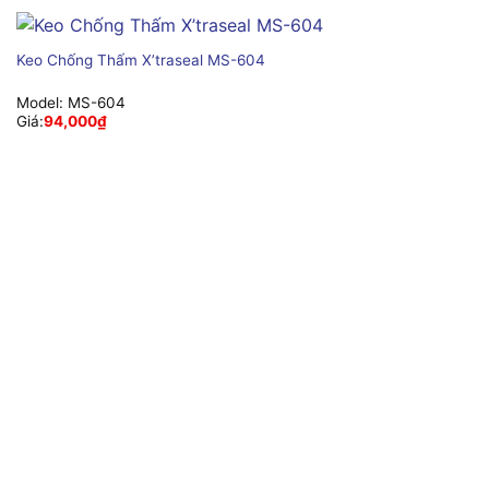
Keo Chống Thấm X’traseal MS-604
Model:
MS-604
Giá:
94,000
₫