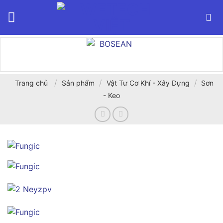
Bỏ
qua
nội
dung
/
/
/
Trang chủ
Sản phẩm
Vật Tư Cơ Khí - Xây Dựng
Sơn
- Keo