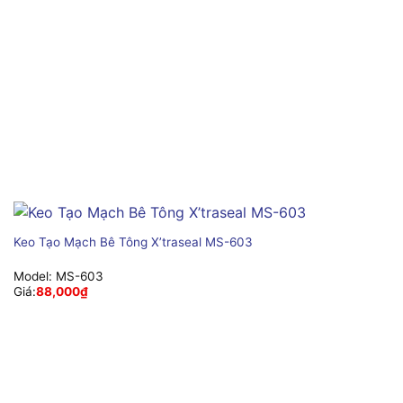
Keo Tạo Mạch Bê Tông X’traseal MS-603
Model:
MS-603
Giá:
88,000
₫