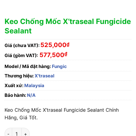
Keo Chống Mốc X’traseal Fungicide
Sealant
525,000
₫
Giá (chưa VAT):
₫
577,500
Giá (gồm VAT):
Model / Mã đặt hàng:
Fungic
Thương hiệu:
X'traseal
Xuất xứ:
Malaysia
Bảo hành:
N/A
Keo Chống Mốc X’traseal Fungicide Sealant Chính
Hãng, Giá Tốt.
Keo Chống Mốc X’traseal Fungicide Sealant số lượng