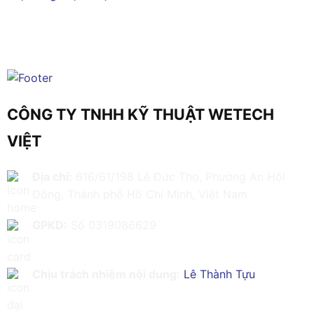
CÔNG TY TNHH KỸ THUẬT WETECH
VIỆT
Địa chỉ:
616/61/198 Lê Đức Thọ, Phường An Hội
Đông, Thành phố Hồ Chí Minh, Việt Nam
GPKD:
Số 0319086629
Chịu trách nhiệm nội dung:
Lê Thành Tựu