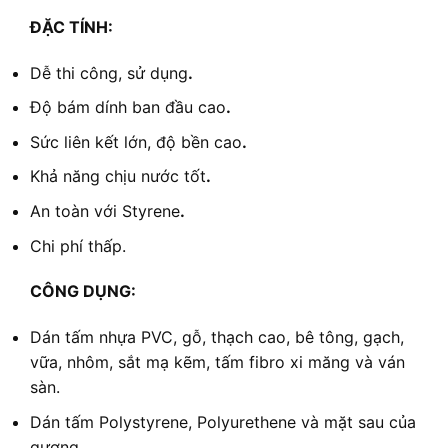
ĐẶC TÍNH:
Dễ thi công, sử dụng
.
Độ bám dính ban đầu cao
.
Sức liên kết lớn, độ bền cao
.
Khả năng chịu nước tốt
.
An toàn với Styrene
.
Chi phí thấp.
CÔNG DỤNG:
Dán tấm nhựa PVC, gỗ, thạch cao, bê tông, gạch,
vữa, nhôm, sắt mạ kẽm, tấm fibro xi măng và ván
sàn.
Dán tấm Polystyrene, Polyurethene và mặt sau của
gương.