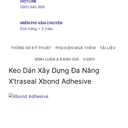
HOTLINE
0901.940.968
MIỄN PHÍ VẬN CHUYỂN
Đơn hàng > 3 triệu
THÔNG SỐ KỸ THUẬT
PHỤ KIỆN MUA THÊM
TÀI LIỆU
BÌNH LUẬN & ĐÁNH GIÁ
VIDEO
Keo Dán Xây Dựng Đa Năng
X’traseal Xbond Adhesive