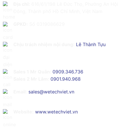
Địa chỉ:
616/61/198 Lê Đức Thọ, Phường An Hội
Đông, Thành phố Hồ Chí Minh, Việt Nam
GPKD:
Số 0319086629
Chịu trách nhiệm nội dung:
Lê Thành Tựu
Sales 1 Mr Quân:
0909.346.736
Sales 2 Mr Lâm:
0901.940.968
Email:
sales@wetechviet.vn
Website:
www.wetechviet.vn