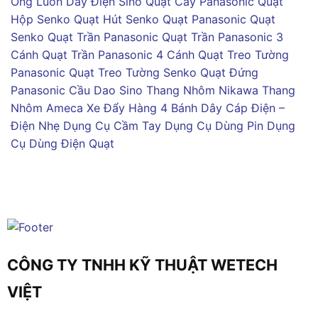
Ống Luồn Dây Điện Sino
Quạt Cây Panasonic
Quạt
Hộp Senko
Quạt Hút Senko
Quạt Panasonic
Quạt
Senko
Quạt Trần Panasonic
Quạt Trần Panasonic 3
Cánh
Quạt Trần Panasonic 4 Cánh
Quạt Treo Tường
Panasonic
Quạt Treo Tường Senko
Quạt Đứng
Panasonic
Cầu Dao Sino
Thang Nhôm Nikawa
Thang
Nhôm Ameca
Xe Đẩy Hàng 4 Bánh
Dây Cáp Điện –
Điện Nhẹ
Dụng Cụ Cầm Tay
Dụng Cụ Dùng Pin
Dụng
Cụ Dùng Điện
Quạt
CÔNG TY TNHH KỸ THUẬT WETECH
VIỆT