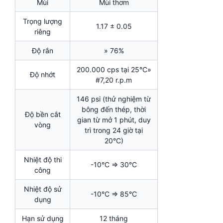
Mùi
Mùi thơm
Trọng lượng
1.17 ± 0.05
riêng
Độ rắn
» 76%
200.000 cps tại 25°C»
Độ nhớt
#7,20 r.p.m
146 psi (thử nghiệm từ
bông đến thép, thời
Độ bền cắt
gian từ mở 1 phút, duy
vòng
trì trong 24 giờ tại
20°C)
Nhiệt độ thi
-10°C => 30°C
công
Nhiệt độ sử
-10°C => 85°C
dụng
Hạn sử dụng
12 tháng