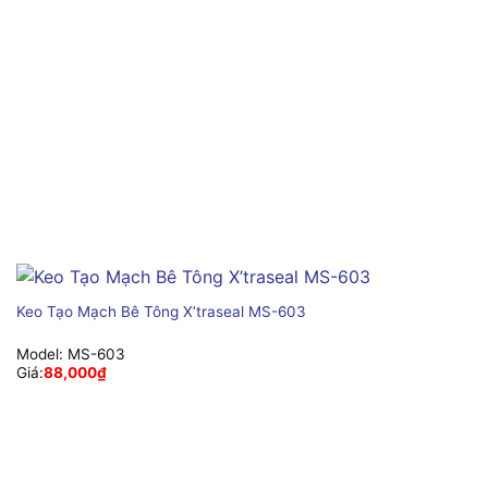
Keo Tạo Mạch Bê Tông X’traseal MS-603
Model:
MS-603
Giá:
88,000
₫