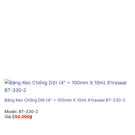
Băng Keo Chống Dột (4″ = 100mm X 10m) X’traseal BT-330-2
Model:
BT-330-2
Giá:
250,000
₫