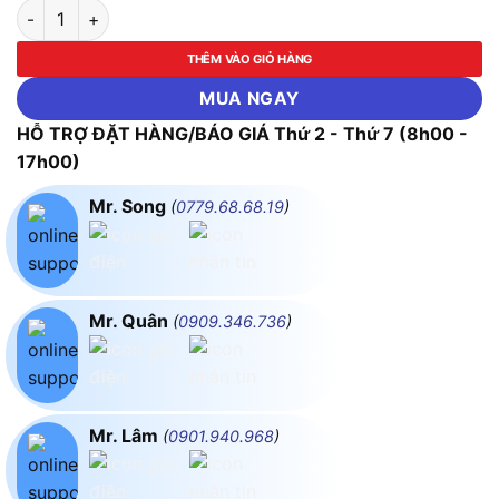
Keo Dán Xây Dựng Đa Năng X’traseal Xbond Adhesive số lượn
THÊM VÀO GIỎ HÀNG
MUA NGAY
HỖ TRỢ ĐẶT HÀNG/BÁO GIÁ Thứ 2 - Thứ 7 (8h00 -
17h00)
Mr. Song
(
0779.68.68.19
)
Mr. Quân
(
0909.346.736
)
Mr. Lâm
(
0901.940.968
)