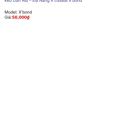
Keo Dán Alu – Đa Năng X’traseal X’bond
Model:
X'bond
Giá:
56,000
₫