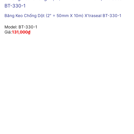
Băng Keo Chống Dột (2″ = 50mm X 10m) X’traseal BT-330-1
Model:
BT-330-1
Giá:
131,000
₫