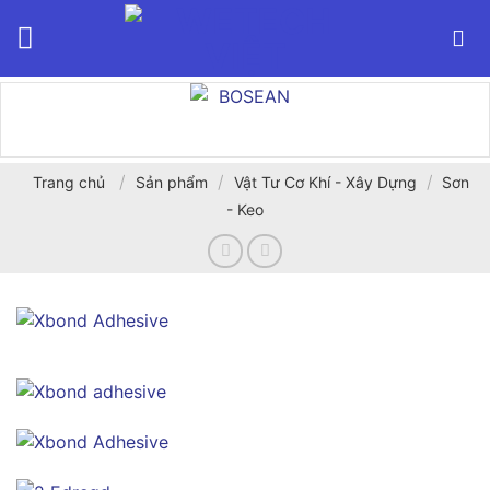
Bỏ
qua
nội
dung
/
/
/
Trang chủ
Sản phẩm
Vật Tư Cơ Khí - Xây Dựng
Sơn
- Keo