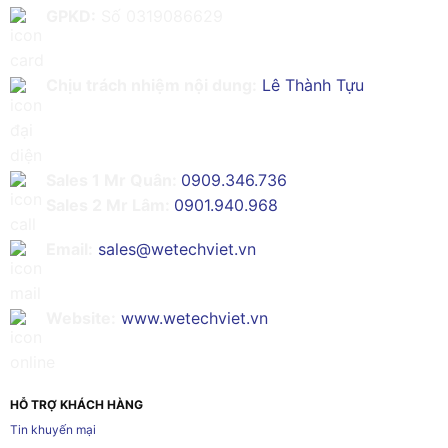
GPKD:
Số 0319086629
Chịu trách nhiệm nội dung:
Lê Thành Tựu
Sales 1 Mr Quân:
0909.346.736
Sales 2 Mr Lâm:
0901.940.968
Email:
sales@wetechviet.vn
Website:
www.wetechviet.vn
HỖ TRỢ KHÁCH HÀNG
Tin khuyến mại