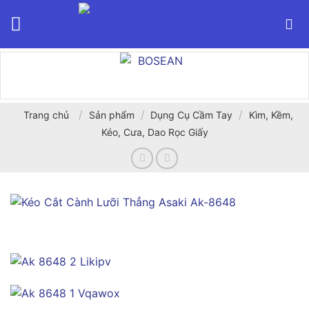
Bỏ
qua
nội
dung
/
/
/
Trang chủ
Sản phẩm
Dụng Cụ Cầm Tay
Kìm, Kềm,
Kéo, Cưa, Dao Rọc Giấy