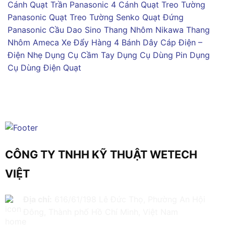
Cánh
Quạt Trần Panasonic 4 Cánh
Quạt Treo Tường
Panasonic
Quạt Treo Tường Senko
Quạt Đứng
Panasonic
Cầu Dao Sino
Thang Nhôm Nikawa
Thang
Nhôm Ameca
Xe Đẩy Hàng 4 Bánh
Dây Cáp Điện –
Điện Nhẹ
Dụng Cụ Cầm Tay
Dụng Cụ Dùng Pin
Dụng
Cụ Dùng Điện
Quạt
CÔNG TY TNHH KỸ THUẬT WETECH
VIỆT
Địa chỉ:
616/61/198 Lê Đức Thọ, Phường An Hội
Đông, Thành phố Hồ Chí Minh, Việt Nam