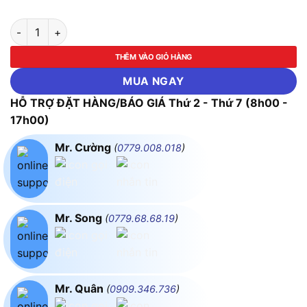
Kéo cắt cành lưỡi thẳng ASAKI AK-8648 số lượng
THÊM VÀO GIỎ HÀNG
MUA NGAY
HỖ TRỢ ĐẶT HÀNG/BÁO GIÁ Thứ 2 - Thứ 7 (8h00 -
17h00)
Mr. Cường
(
0779.008.018
)
Mr. Song
(
0779.68.68.19
)
Mr. Quân
(
0909.346.736
)