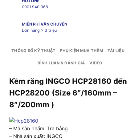
HOTLINE
0901.940.968
MIỄN PHÍ VẬN CHUYỂN
Đơn hàng > 3 triệu
THÔNG SỐ KỸ THUẬT
PHỤ KIỆN MUA THÊM
TÀI LIỆU
BÌNH LUẬN & ĐÁNH GIÁ
VIDEO
Kềm răng INGCO HCP28160 đến
HCP28200 (Size 6″/160mm –
8″/200mm )
– Mã sản phẩm: Tra bảng
– Nhà sản xuất: INGCO