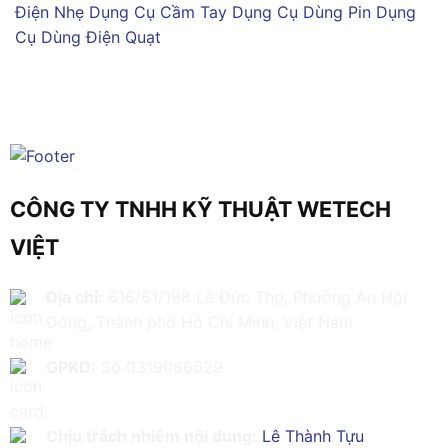
Điện Nhẹ
Dụng Cụ Cầm Tay
Dụng Cụ Dùng Pin
Dụng
Cụ Dùng Điện
Quạt
CÔNG TY TNHH KỸ THUẬT WETECH
VIỆT
Địa chỉ:
616/61/198 Lê Đức Thọ, Phường An Hội
Đông, Thành phố Hồ Chí Minh, Việt Nam
GPKD:
Số 0319086629
Chịu trách nhiệm nội dung:
Lê Thành Tựu