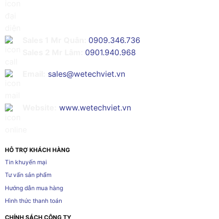
Sales 1 Mr Quân:
0909.346.736
Sales 2 Mr Lâm:
0901.940.968
Email:
sales@wetechviet.vn
Website:
www.wetechviet.vn
HỖ TRỢ KHÁCH HÀNG
Tin khuyến mại
Tư vấn sản phẩm
Hướng dẫn mua hàng
Hình thức thanh toán
CHÍNH SÁCH CÔNG TY