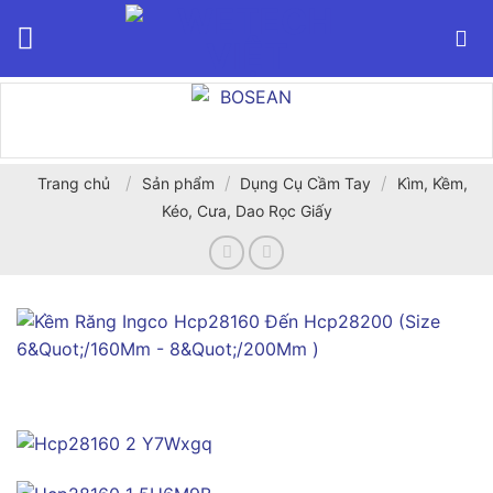
Bỏ
qua
nội
dung
/
/
/
Trang chủ
Sản phẩm
Dụng Cụ Cầm Tay
Kìm, Kềm,
Kéo, Cưa, Dao Rọc Giấy