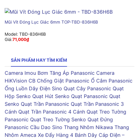
Mũi Vít Đóng Lục Giác 6mm TOP-TBD-836H6B
Model:
TBD-836H6B
Giá:
71,000
₫
SẢN PHẨM HAY TÌM KIẾM
Camera Imou
Bơm Tăng Áp Panasonic
Camera
HiKVision
CB Chống Giật Panasonic
Ổ Cắm Panasonic
Ống Luồn Dây Điện Sino
Quạt Cây Panasonic
Quạt
Hộp Senko
Quạt Hút Senko
Quạt Panasonic
Quạt
Senko
Quạt Trần Panasonic
Quạt Trần Panasonic 3
Cánh
Quạt Trần Panasonic 4 Cánh
Quạt Treo Tường
Panasonic
Quạt Treo Tường Senko
Quạt Đứng
Panasonic
Cầu Dao Sino
Thang Nhôm Nikawa
Thang
Nhôm Ameca
Xe Đẩy Hàng 4 Bánh
Dây Cáp Điện –