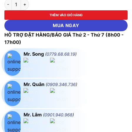
Kềm răng INGCO HCP28160 đến HCP28200 (Size 6"/160mm -
THÊM VÀO GIỎ HÀNG
MUA NGAY
HỖ TRỢ ĐẶT HÀNG/BÁO GIÁ Thứ 2 - Thứ 7 (8h00 -
17h00)
Mr. Song
(
0779.68.68.19
)
Mr. Quân
(
0909.346.736
)
Mr. Lâm
(
0901.940.968
)