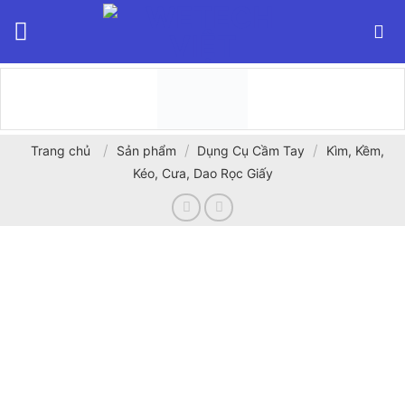
Bỏ
qua
nội
dung
/
/
/
Trang chủ
Sản phẩm
Dụng Cụ Cầm Tay
Kìm, Kềm,
Kéo, Cưa, Dao Rọc Giấy