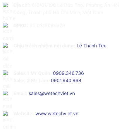
Địa chỉ:
616/61/198 Lê Đức Thọ, Phường An Hội
Đông, Thành phố Hồ Chí Minh, Việt Nam
GPKD:
Số 0319086629
Chịu trách nhiệm nội dung:
Lê Thành Tựu
Sales 1 Mr Quân:
0909.346.736
Sales 2 Mr Lâm:
0901.940.968
Email:
sales@wetechviet.vn
Website:
www.wetechviet.vn