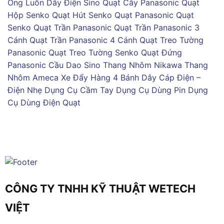
Ống Luồn Dây Điện Sino
Quạt Cây Panasonic
Quạt
Hộp Senko
Quạt Hút Senko
Quạt Panasonic
Quạt
Senko
Quạt Trần Panasonic
Quạt Trần Panasonic 3
Cánh
Quạt Trần Panasonic 4 Cánh
Quạt Treo Tường
Panasonic
Quạt Treo Tường Senko
Quạt Đứng
Panasonic
Cầu Dao Sino
Thang Nhôm Nikawa
Thang
Nhôm Ameca
Xe Đẩy Hàng 4 Bánh
Dây Cáp Điện –
Điện Nhẹ
Dụng Cụ Cầm Tay
Dụng Cụ Dùng Pin
Dụng
Cụ Dùng Điện
Quạt
CÔNG TY TNHH KỸ THUẬT WETECH
VIỆT