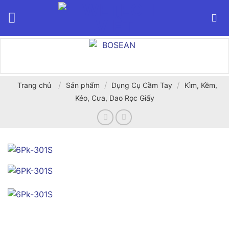
Bỏ
qua
nội
dung
/
/
/
Trang chủ
Sản phẩm
Dụng Cụ Cầm Tay
Kìm, Kềm,
Kéo, Cưa, Dao Rọc Giấy