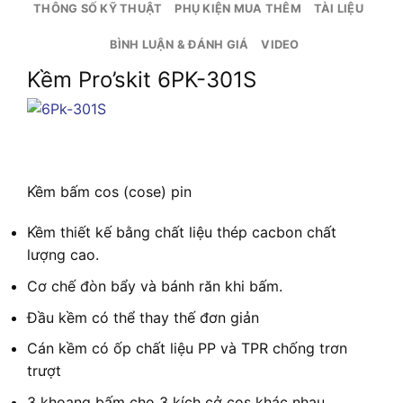
THÔNG SỐ KỸ THUẬT
PHỤ KIỆN MUA THÊM
TÀI LIỆU
BÌNH LUẬN & ĐÁNH GIÁ
VIDEO
Kềm Pro’skit 6PK-301S
Kềm bấm cos (cose) pin
Kềm thiết kế bằng chất liệu thép cacbon chất
lượng cao.
Cơ chế đòn bẩy và bánh răn khi bấm.
Đầu kềm có thể thay thế đơn giản
Cán kềm có ốp chất liệu PP và TPR chống trơn
trượt
3 khoang bấm cho 3 kích cở cos khác nhau