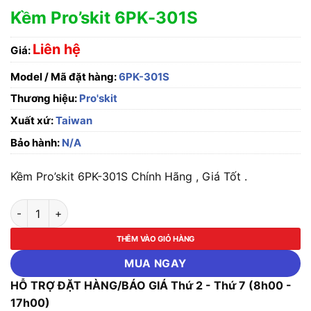
Kềm Pro’skit 6PK-301S
Liên hệ
Giá:
Model / Mã đặt hàng:
6PK-301S
Thương hiệu:
Pro'skit
Xuất xứ:
Taiwan
Bảo hành:
N/A
Kềm Pro’skit 6PK-301S Chính Hãng , Giá Tốt .
Kềm Pro'skit 6PK-301S số lượng
THÊM VÀO GIỎ HÀNG
MUA NGAY
HỖ TRỢ ĐẶT HÀNG/BÁO GIÁ Thứ 2 - Thứ 7 (8h00 -
17h00)