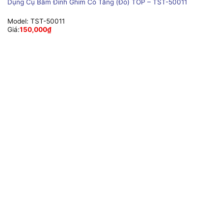
Dụng Cụ Bấm Đinh Ghim Có Tăng (Đỏ) TOP – TST-50011
Model:
TST-50011
Giá:
150,000
₫