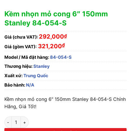
Kềm nhọn mỏ cong 6″ 150mm
Stanley 84-054-S
292,000
₫
Giá (chưa VAT):
₫
321,200
Giá (gồm VAT):
Model / Mã đặt hàng:
84-054-S
Thương hiệu:
Stanley
Xuất xứ:
Trung Quốc
Bảo hành:
N/A
Kềm nhọn mỏ cong 6″ 150mm Stanley 84-054-S Chính
Hãng, Giá Tốt!
Kềm nhọn mỏ cong 6" 150mm Stanley 84-054-S số lượng