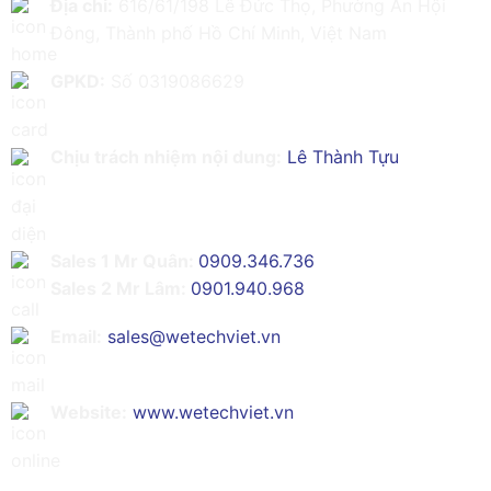
Địa chỉ:
616/61/198 Lê Đức Thọ, Phường An Hội
Đông, Thành phố Hồ Chí Minh, Việt Nam
GPKD:
Số 0319086629
Chịu trách nhiệm nội dung:
Lê Thành Tựu
Sales 1 Mr Quân:
0909.346.736
Sales 2 Mr Lâm:
0901.940.968
Email:
sales@wetechviet.vn
Website:
www.wetechviet.vn