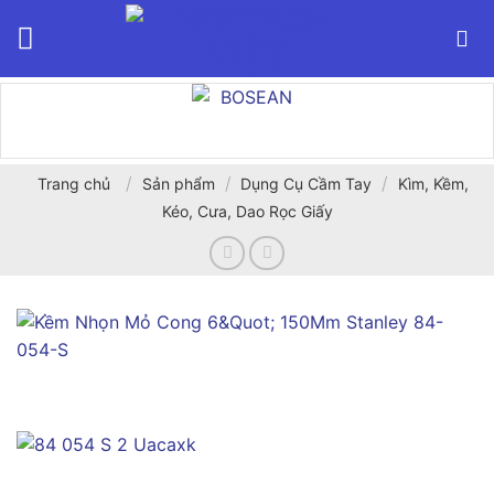
Bỏ
qua
nội
dung
/
/
/
Trang chủ
Sản phẩm
Dụng Cụ Cầm Tay
Kìm, Kềm,
Kéo, Cưa, Dao Rọc Giấy