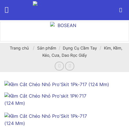
Bỏ
qua
nội
dung
/
/
/
Trang chủ
Sản phẩm
Dụng Cụ Cầm Tay
Kìm, Kềm,
Kéo, Cưa, Dao Rọc Giấy