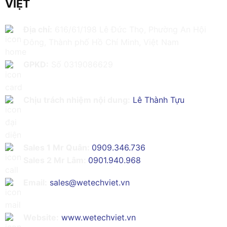
VIỆT
Địa chỉ:
616/61/198 Lê Đức Thọ, Phường An Hội
Đông, Thành phố Hồ Chí Minh, Việt Nam
GPKD:
Số 0319086629
Chịu trách nhiệm nội dung:
Lê Thành Tựu
Sales 1 Mr Quân:
0909.346.736
Sales 2 Mr Lâm:
0901.940.968
Email:
sales@wetechviet.vn
Website:
www.wetechviet.vn