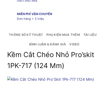
0901.940.968
MIỄN PHÍ VẬN CHUYỂN
Đơn hàng > 3 triệu
THÔNG SỐ KỸ THUẬT
PHỤ KIỆN MUA THÊM
TÀI LIỆU
BÌNH LUẬN & ĐÁNH GIÁ
VIDEO
Kềm Cắt Chéo Nhỏ Pro’skit
1PK-717 (124 Mm)