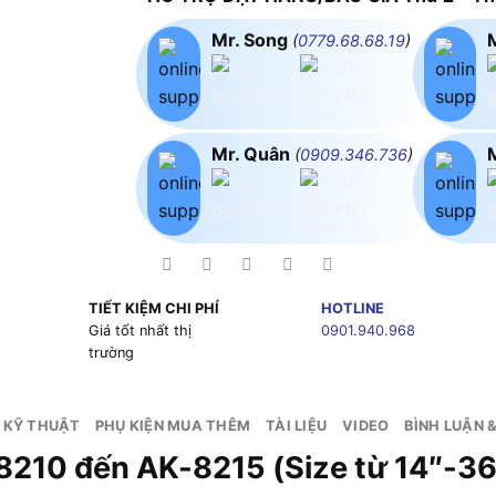
Mr. Song
(
0779.68.68.19
)
Mr. Quân
(
0909.346.736
)
TIẾT KIỆM CHI PHÍ
HOTLINE
g
Giá tốt nhất thị
0901.940.968
trường
 KỸ THUẬT
PHỤ KIỆN MUA THÊM
TÀI LIỆU
VIDEO
BÌNH LUẬN 
8210 đến AK-8215 (Size từ 14″-36