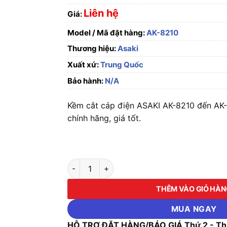
Liên hệ
Giá:
Model / Mã đặt hàng:
AK-8210
Thương hiệu:
Asaki
Xuất xứ:
Trung Quốc
Bảo hành:
N/A
Kềm cắt cáp điện ASAKI AK-8210 đến AK-8
chính hãng, giá tốt.
Kềm cắt cáp điện ASAKI AK-8210 đến AK-8215
THÊM VÀO GIỎ HÀ
MUA NGAY
HỖ TRỢ ĐẶT HÀNG/BÁO GIÁ Thứ 2 - Thứ