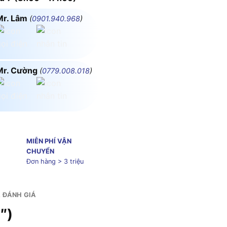
Mr. Lâm
(
0901.940.968
)
Mr. Cường
(
0779.008.018
)
MIỄN PHÍ VẬN
CHUYỂN
Đơn hàng > 3 triệu
& ĐÁNH GIÁ
″)