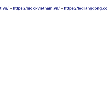
t.vn/
–
https://hioki-vietnam.vn/
–
https://ledrangdong.c