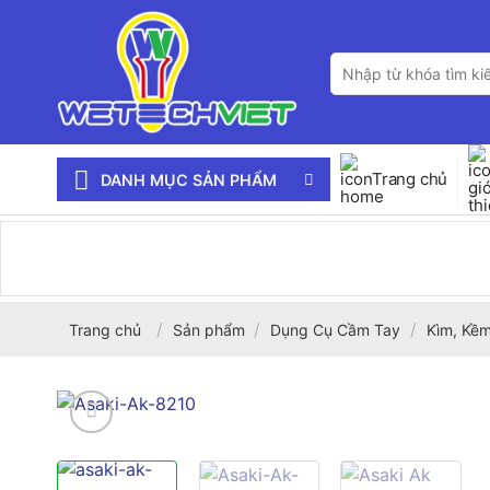
Bỏ
qua
Tìm
nội
kiếm:
dung
Trang chủ
DANH MỤC SẢN PHẨM
/
/
/
Trang chủ
Sản phẩm
Dụng Cụ Cầm Tay
Kìm, Kềm