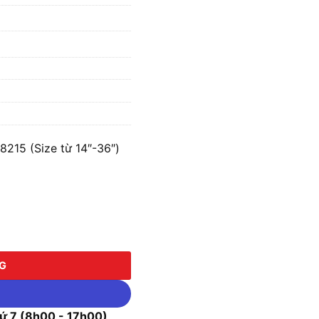
215 (Size từ 14″-36″)
 (Size từ 14"-36") số lượng
NG
 7 (8h00 - 17h00)