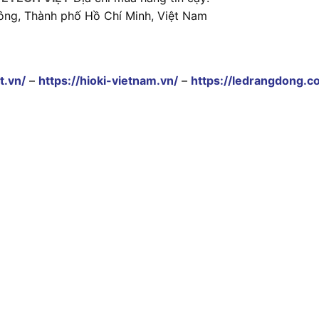
ông, Thành phố Hồ Chí Minh, Việt Nam
t.vn/
–
https://hioki-vietnam.vn/
–
https://ledrangdong.c