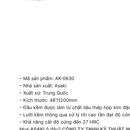
– Mã sản phẩm: AK-0630
– Nhà sản xuất: Asaki
– Xuất xứ: Trung Quốc
– Kích thước: 48”/1200mm
– Đầu kềm được làm từ chất liệu thép hợp kim đặ
– Lưỡi kềm thông qua xử lý tôi cao tần đạt độ c
– Khả năng cắt độ cứng đến 27 HRC
Mua
ASAKI
ở đâu?
CÔNG TY TNHH KỸ THUẬT W