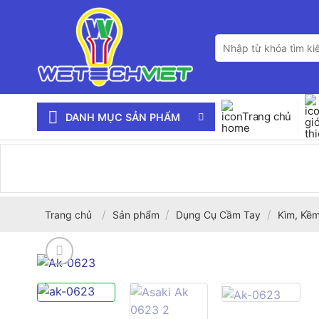
Bỏ
qua
Tìm
nội
kiếm:
dung
Trang chủ
DANH MỤC SẢN PHẨM
/
/
/
Trang chủ
Sản phẩm
Dụng Cụ Cầm Tay
Kìm, Kềm