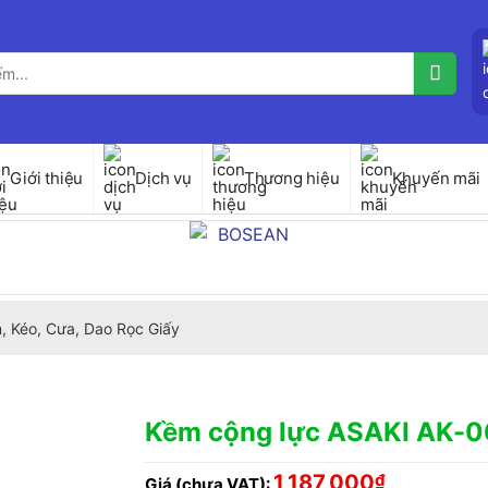
Giới thiệu
Dịch vụ
Thương hiệu
Khuyến mãi
, Kéo, Cưa, Dao Rọc Giấy
Kềm cộng lực ASAKI AK-
1,187,000
₫
Giá (chưa VAT):