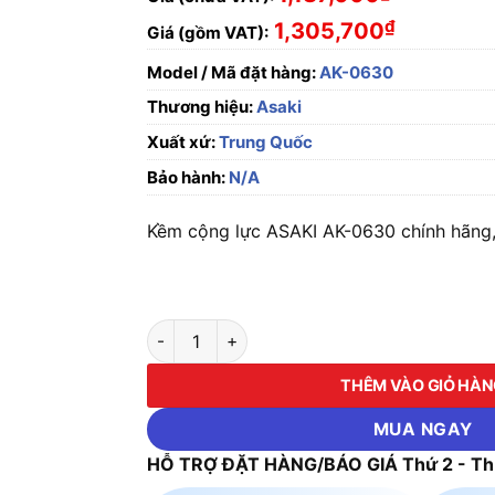
₫
1,305,700
Giá (gồm VAT):
Model / Mã đặt hàng:
AK-0630
Thương hiệu:
Asaki
Xuất xứ:
Trung Quốc
Bảo hành:
N/A
Kềm cộng lực ASAKI AK-0630 chính hãng, 
Kềm cộng lực ASAKI AK-0630 số lượng
THÊM VÀO GIỎ HÀ
MUA NGAY
HỖ TRỢ ĐẶT HÀNG/BÁO GIÁ Thứ 2 - Thứ