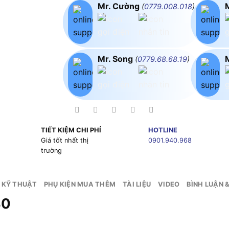
Mr. Cường
(
0779.008.018
)
Mr. Song
(
0779.68.68.19
)
TIẾT KIỆM CHI PHÍ
HOTLINE
g
Giá tốt nhất thị
0901.940.968
trường
 KỸ THUẬT
PHỤ KIỆN MUA THÊM
TÀI LIỆU
VIDEO
BÌNH LUẬN 
30