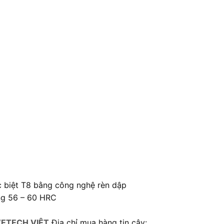
c biệt T8 bằng công nghệ rèn dập
ứng 56 – 60 HRC
ETECH VIỆT
Địa chỉ mua hàng tin cậy: