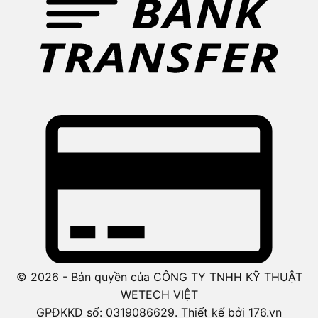
© 2026 - Bản quyền của CÔNG TY TNHH KỸ THUẬT
WETECH VIỆT
GPĐKKD số: 0319086629. Thiết kế bởi 176.vn