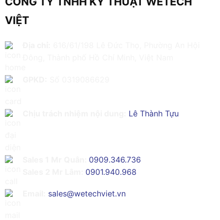
CÔNG TY TNHH KỸ THUẬT WETECH
VIỆT
Địa chỉ:
616/61/198 Lê Đức Thọ, Phường An Hội
Đông, Thành phố Hồ Chí Minh, Việt Nam
GPKD:
Số 0319086629
Chịu trách nhiệm nội dung:
Lê Thành Tựu
Sales 1 Mr Quân:
0909.346.736
Sales 2 Mr Lâm:
0901.940.968
Email:
sales@wetechviet.vn