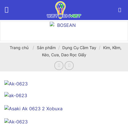
Bỏ
qua
nội
dung
/
/
/
Trang chủ
Sản phẩm
Dụng Cụ Cầm Tay
Kìm, Kềm,
Kéo, Cưa, Dao Rọc Giấy