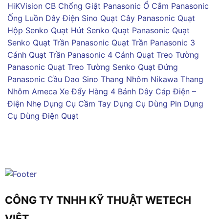
HiKVision
CB Chống Giật Panasonic
Ổ Cắm Panasonic
Ống Luồn Dây Điện Sino
Quạt Cây Panasonic
Quạt
Hộp Senko
Quạt Hút Senko
Quạt Panasonic
Quạt
Senko
Quạt Trần Panasonic
Quạt Trần Panasonic 3
Cánh
Quạt Trần Panasonic 4 Cánh
Quạt Treo Tường
Panasonic
Quạt Treo Tường Senko
Quạt Đứng
Panasonic
Cầu Dao Sino
Thang Nhôm Nikawa
Thang
Nhôm Ameca
Xe Đẩy Hàng 4 Bánh
Dây Cáp Điện –
Điện Nhẹ
Dụng Cụ Cầm Tay
Dụng Cụ Dùng Pin
Dụng
Cụ Dùng Điện
Quạt
CÔNG TY TNHH KỸ THUẬT WETECH
VIỆT