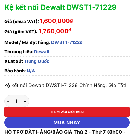
Kệ kết nối Dewalt DWST1-71229
1,600,000
₫
Giá (chưa VAT):
₫
1,760,000
Giá (gồm VAT):
Model / Mã đặt hàng:
DWST1-71229
Thương hiệu:
Dewalt
Xuất xứ:
Trung Quốc
Bảo hành:
N/A
Kệ kết nối Dewalt DWST1-71229 Chính Hãng, Giá Tốt!
Kệ kết nối Dewalt DWST1-71229 số lượng
THÊM VÀO GIỎ HÀNG
MUA NGAY
HỖ TRỢ ĐẶT HÀNG/BÁO GIÁ Thứ 2 - Thứ 7 (8h00 -