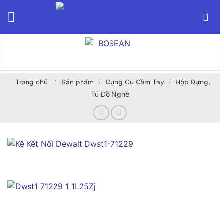
Bỏ
qua
nội
dung
/
/
/
Trang chủ
Sản phẩm
Dụng Cụ Cầm Tay
Hộp Đựng,
Tủ Đồ Nghề