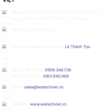
Địa chỉ:
616/61/198 Lê Đức Thọ, Phường An Hội
Đông, Thành phố Hồ Chí Minh, Việt Nam
GPKD:
Số 0319086629
Chịu trách nhiệm nội dung:
Lê Thành Tựu
Sales 1 Mr Quân:
0909.346.736
Sales 2 Mr Lâm:
0901.940.968
Email:
sales@wetechviet.vn
Website:
www.wetechviet.vn