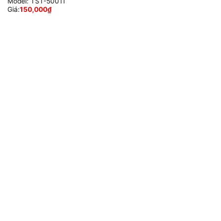
Model:
TST-50011
Giá:
150,000
₫