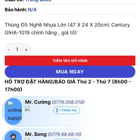
Bảo hành:
N/A
Thùng Đồ Nghề Nhựa Lớn (47 X 24 X 20cm) Century
GIHA-1019 chính hãng , giá tốt
Thùng Đồ Nghề Nhựa Lớn (47 X 24 X 20cm) Century GIHA-101
THÊM VÀO GIỎ HÀNG
MUA NGAY
HỖ TRỢ ĐẶT HÀNG/BÁO GIÁ Thứ 2 - Thứ 7 (8h00 -
17h00)
Mr. Cường
(
0779.008.018
)
Mr. Song
(
0779.68.68.19
)