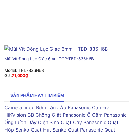
Mũi Vít Đóng Lục Giác 6mm TOP-TBD-836H6B
Model:
TBD-836H6B
Giá:
71,000
₫
SẢN PHẨM HAY TÌM KIẾM
Camera Imou
Bơm Tăng Áp Panasonic
Camera
HiKVision
CB Chống Giật Panasonic
Ổ Cắm Panasonic
Ống Luồn Dây Điện Sino
Quạt Cây Panasonic
Quạt
Hộp Senko
Quạt Hút Senko
Quạt Panasonic
Quạt