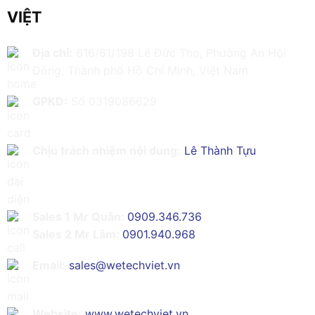
VIỆT
Địa chỉ:
616/61/198 Lê Đức Thọ, Phường An Hội
Đông, Thành phố Hồ Chí Minh, Việt Nam
GPKD:
Số 0319086629
Chịu trách nhiệm nội dung:
Lê Thành Tựu
Sales 1 Mr Quân:
0909.346.736
Sales 2 Mr Lâm:
0901.940.968
Email:
sales@wetechviet.vn
Website:
www.wetechviet.vn