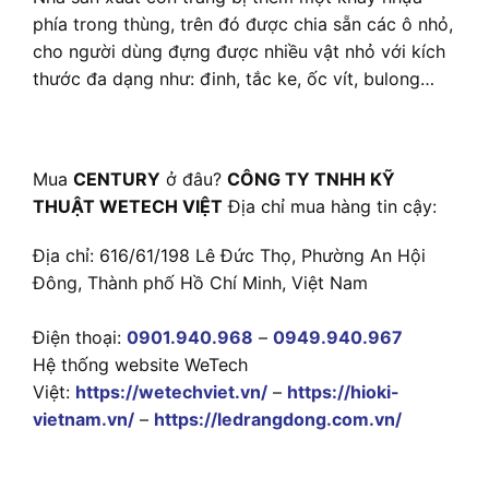
phía trong thùng, trên đó được chia sẵn các ô nhỏ,
cho người dùng đựng được nhiều vật nhỏ với kích
thước đa dạng như: đinh, tắc ke, ốc vít, bulong…
Mua
CENTURY
ở đâu?
CÔNG TY TNHH KỸ
THUẬT WETECH VIỆT
Địa chỉ mua hàng tin cậy:
Địa chỉ: 616/61/198 Lê Đức Thọ, Phường An Hội
Đông, Thành phố Hồ Chí Minh, Việt Nam
Điện thoại:
0901.940.968
–
0949.940.967
Hệ thống website WeTech
Việt:
https://wetechviet.vn/
–
https://hioki-
vietnam.vn/
–
https://ledrangdong.com.vn/