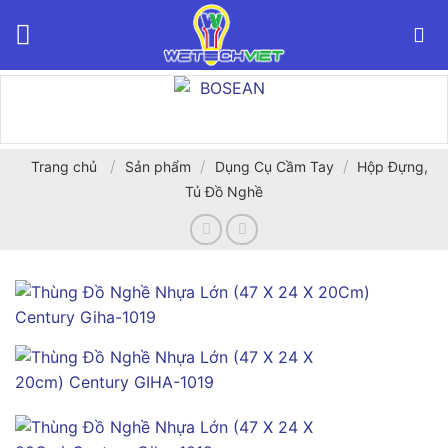
Bỏ
qua
nội
dung
/
/
/
Trang chủ
Sản phẩm
Dụng Cụ Cầm Tay
Hộp Đựng,
Tủ Đồ Nghề