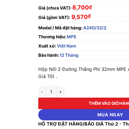
8,700
₫
Giá (chưa VAT):
₫
9,570
Giá (gồm VAT):
Model / Mã đặt hàng:
A240/32/2
Thương hiệu:
MPE
Xuất xứ:
Việt Nam
Bảo hành:
12 Tháng
Hộp Nối 2 Đường Thẳng Phi 32mm MPE A
Giá Tốt .
Hộp Nối 2 Đường Thẳng Phi 32mm MPE A240/
THÊM VÀO GIỎ HÀ
MUA NGAY
HỖ TRỢ ĐẶT HÀNG/BÁO GIÁ Thứ 2 - Thứ