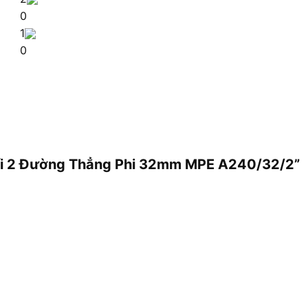
0
1
0
 Nối 2 Đường Thẳng Phi 32mm MPE A240/32/2”