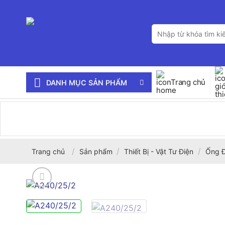
Bỏ
qua
Tìm
nội
kiếm:
dung
Trang chủ
DANH MỤC SẢN PHẨM
/
/
/
Trang chủ
Sản phẩm
Thiết Bị - Vật Tư Điện
Ống Đ