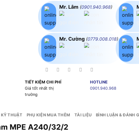
Mr. Lâm
(
0901.940.968
)
Mr. Cường
(
0779.008.018
)
TIẾT KIỆM CHI PHÍ
HOTLINE
g
Giá tốt nhất thị
0901.940.968
trường
 KỸ THUẬT
PHỤ KIỆN MUA THÊM
TÀI LIỆU
BÌNH LUẬN & ĐÁNH G
2mm MPE A240/32/2