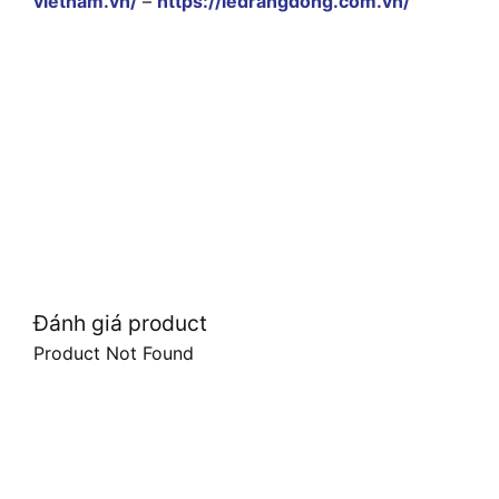
vietnam.vn/
–
https://ledrangdong.com.vn/
Đánh giá product
Product Not Found