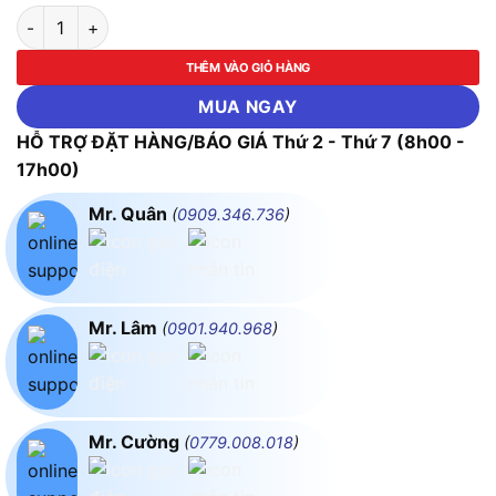
Hộp Đựng Mềm Lớn Dùng Cho Đồng Hồ Vạn Năng Kỹ Thuật Số 
THÊM VÀO GIỎ HÀNG
MUA NGAY
HỖ TRỢ ĐẶT HÀNG/BÁO GIÁ Thứ 2 - Thứ 7 (8h00 -
17h00)
Mr. Quân
(
0909.346.736
)
Mr. Lâm
(
0901.940.968
)
Mr. Cường
(
0779.008.018
)