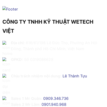
CÔNG TY TNHH KỸ THUẬT WETECH
VIỆT
Địa chỉ:
616/61/198 Lê Đức Thọ, Phường An Hội
Đông, Thành phố Hồ Chí Minh, Việt Nam
GPKD:
Số 0319086629
Chịu trách nhiệm nội dung:
Lê Thành Tựu
Sales 1 Mr Quân:
0909.346.736
Sales 2 Mr Lâm:
0901.940.968