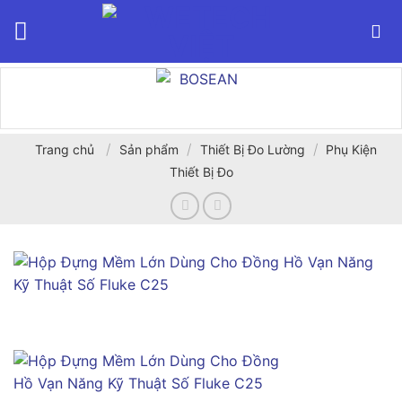
Bỏ
qua
nội
dung
/
/
/
Trang chủ
Sản phẩm
Thiết Bị Đo Lường
Phụ Kiện
Thiết Bị Đo