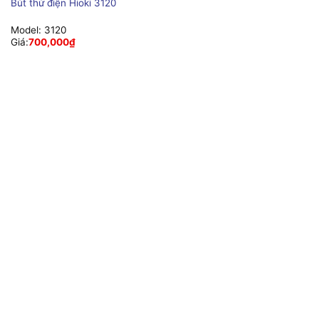
Bút thử điện Hioki 3120
Model:
3120
Giá:
700,000
₫