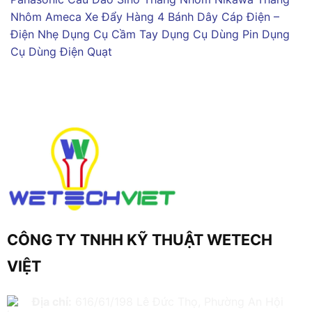
Nhôm Ameca
Xe Đẩy Hàng 4 Bánh
Dây Cáp Điện –
Điện Nhẹ
Dụng Cụ Cầm Tay
Dụng Cụ Dùng Pin
Dụng
Cụ Dùng Điện
Quạt
CÔNG TY TNHH KỸ THUẬT WETECH
VIỆT
Địa chỉ:
616/61/198 Lê Đức Thọ, Phường An Hội