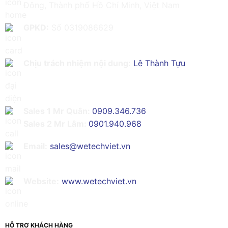
Đông, Thành phố Hồ Chí Minh, Việt Nam
GPKD:
Số 0319086629
Chịu trách nhiệm nội dung:
Lê Thành Tựu
Sales 1 Mr Quân:
0909.346.736
Sales 2 Mr Lâm:
0901.940.968
Email:
sales@wetechviet.vn
Website:
www.wetechviet.vn
HỖ TRỢ KHÁCH HÀNG