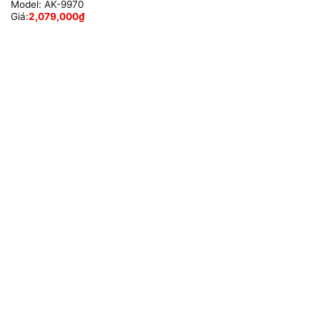
Model:
AK-9970
Giá:
2,079,000
₫