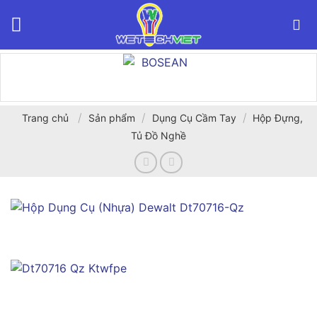
Bỏ
qua
nội
dung
/
/
/
Trang chủ
Sản phẩm
Dụng Cụ Cầm Tay
Hộp Đựng,
Tủ Đồ Nghề