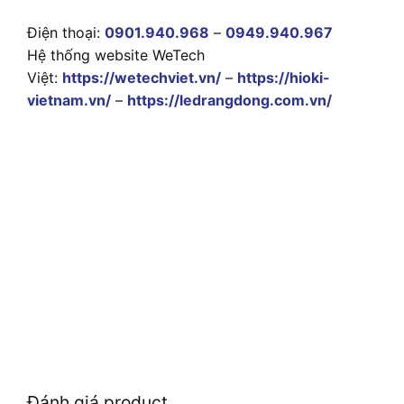
Điện thoại:
0901.940.968
–
0949.940.967
Hệ thống website WeTech
Việt:
https://wetechviet.vn/
–
https://hioki-
vietnam.vn/
–
https://ledrangdong.com.vn/
Đánh giá product