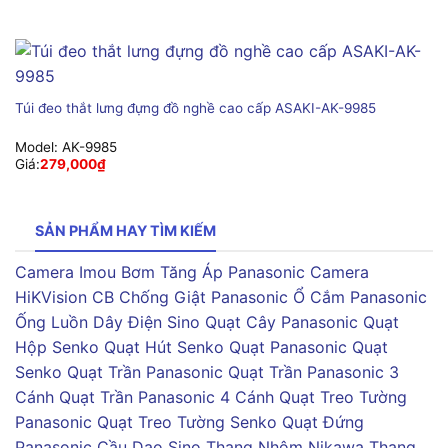
Túi đeo thắt lưng đựng đồ nghề cao cấp ASAKI-AK-9985
Model:
AK-9985
Giá:
279,000
₫
SẢN PHẨM HAY TÌM KIẾM
Camera Imou
Bơm Tăng Áp Panasonic
Camera
HiKVision
CB Chống Giật Panasonic
Ổ Cắm Panasonic
Ống Luồn Dây Điện Sino
Quạt Cây Panasonic
Quạt
Hộp Senko
Quạt Hút Senko
Quạt Panasonic
Quạt
Senko
Quạt Trần Panasonic
Quạt Trần Panasonic 3
Cánh
Quạt Trần Panasonic 4 Cánh
Quạt Treo Tường
Panasonic
Quạt Treo Tường Senko
Quạt Đứng
Panasonic
Cầu Dao Sino
Thang Nhôm Nikawa
Thang