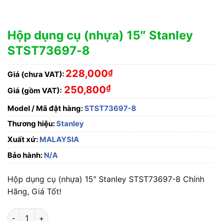
Hộp dụng cụ (nhựa) 15″ Stanley
STST73697-8
228,000
₫
Giá (chưa VAT):
₫
250,800
Giá (gồm VAT):
Model / Mã đặt hàng:
STST73697-8
Thương hiệu:
Stanley
Xuất xứ:
MALAYSIA
Bảo hành:
N/A
Hộp dụng cụ (nhựa) 15″ Stanley STST73697-8 Chính
Hãng, Giá Tốt!
Hộp dụng cụ (nhựa) 15" Stanley STST73697-8 số lượng