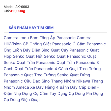
Model:
AK-9993
Giá:
311,000
₫
SẢN PHẨM HAY TÌM KIẾM
Camera Imou
Bơm Tăng Áp Panasonic
Camera
HiKVision
CB Chống Giật Panasonic
Ổ Cắm Panasonic
Ống Luồn Dây Điện Sino
Quạt Cây Panasonic
Quạt
Hộp Senko
Quạt Hút Senko
Quạt Panasonic
Quạt
Senko
Quạt Trần Panasonic
Quạt Trần Panasonic 3
Cánh
Quạt Trần Panasonic 4 Cánh
Quạt Treo Tường
Panasonic
Quạt Treo Tường Senko
Quạt Đứng
Panasonic
Cầu Dao Sino
Thang Nhôm Nikawa
Thang
Nhôm Ameca
Xe Đẩy Hàng 4 Bánh
Dây Cáp Điện –
Điện Nhẹ
Dụng Cụ Cầm Tay
Dụng Cụ Dùng Pin
Dụng
Cụ Dùng Điện
Quạt