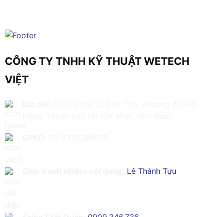
CÔNG TY TNHH KỸ THUẬT WETECH
VIỆT
Địa chỉ:
616/61/198 Lê Đức Thọ, Phường An Hội
Đông, Thành phố Hồ Chí Minh, Việt Nam
GPKD:
Số 0319086629
Chịu trách nhiệm nội dung:
Lê Thành Tựu
Sales 1 Mr Quân:
0909.346.736