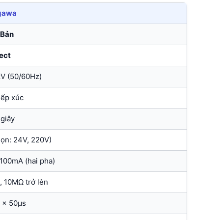
gawa
 Bản
ect
V (50/60Hz)
iếp xúc
 giây
ọn: 24V, 220V)
100mA (hai pha)
, 10MΩ trở lên
2 × 50μs