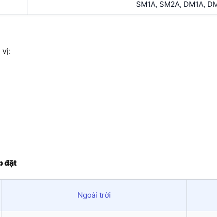
SM1A, SM2A, DM1A, DM2
vị:
p đặt
Ngoài trời