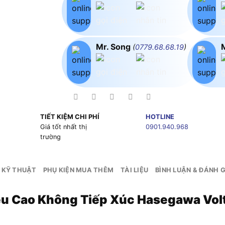
Mr. Song
(
0779.68.68.19
)
TIẾT KIỆM CHI PHÍ
HOTLINE
g
Giá tốt nhất thị
0901.940.968
trường
 KỸ THUẬT
PHỤ KIỆN MUA THÊM
TÀI LIỆU
BÌNH LUẬN & ĐÁNH G
êu Cao Không Tiếp Xúc Hasegawa Vol