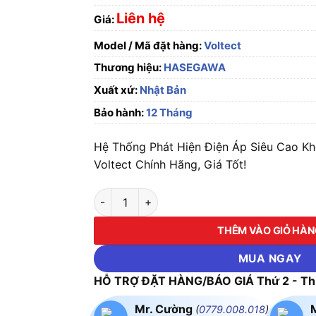
Liên hệ
Giá:
Model / Mã đặt hàng:
Voltect
Thương hiệu:
HASEGAWA
Xuất xứ:
Nhật Bản
Bảo hành:
12 Tháng
Hệ Thống Phát Hiện Điện Áp Siêu Cao K
Voltect Chính Hãng, Giá Tốt!
Hệ Thống Phát Hiện Điện Áp Siêu Cao Không
THÊM VÀO GIỎ HÀ
MUA NGAY
HỖ TRỢ ĐẶT HÀNG/BÁO GIÁ Thứ 2 - Thứ
Mr. Cường
(
0779.008.018
)