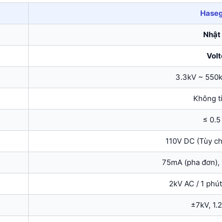
Hase
Nhật
Volt
3.3kV ~ 550k
Không t
≤ 0.5
110V DC (Tùy ch
75mA (pha đơn), 
2kV AC / 1 phút
±7kV, 1.