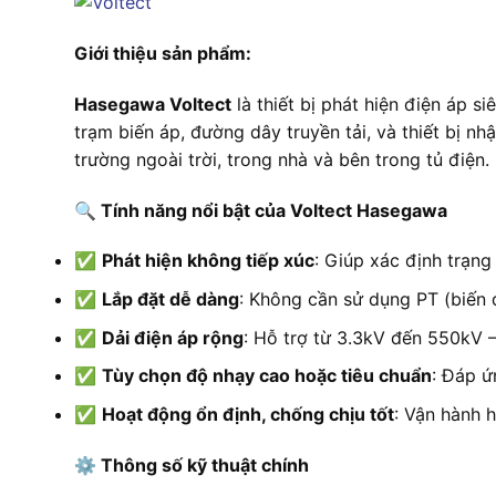
Giới thiệu sản phẩm:
Hasegawa Voltect
là thiết bị phát hiện điện áp s
trạm biến áp, đường dây truyền tải, và thiết bị 
trường ngoài trời, trong nhà và bên trong tủ điện.
🔍
Tính năng nổi bật của Voltect Hasegawa
✅
Phát hiện không tiếp xúc
: Giúp xác định trạng
✅
Lắp đặt dễ dàng
: Không cần sử dụng PT (biến đ
✅
Dải điện áp rộng
: Hỗ trợ từ 3.3kV đến 550kV –
✅
Tùy chọn độ nhạy cao hoặc tiêu chuẩn
: Đáp ứ
✅
Hoạt động ổn định, chống chịu tốt
: Vận hành 
⚙
️ Thông số kỹ thuật chính