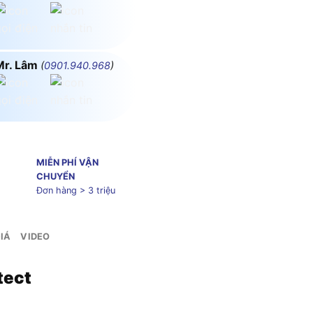
Mr. Lâm
(
0901.940.968
)
MIỄN PHÍ VẬN
CHUYỂN
Đơn hàng > 3 triệu
IÁ
VIDEO
tect