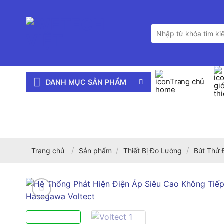
Bỏ
qua
Tìm
nội
kiếm:
dung
Trang chủ
DANH MỤC SẢN PHẨM
/
/
/
Trang chủ
Sản phẩm
Thiết Bị Đo Lường
Bút Thử 