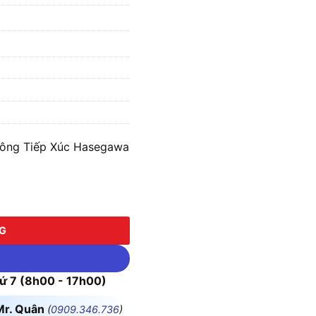
hông Tiếp Xúc Hasegawa
 Tiếp Xúc Hasegawa Voltect số lượng
NG
 7 (8h00 - 17h00)
Mr. Quân
(
0909.346.736
)