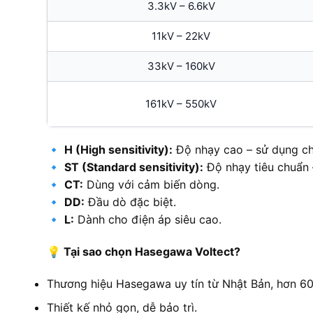
3.3kV – 6.6kV
11kV – 22kV
33kV – 160kV
161kV – 550kV
🔹
H (High sensitivity):
Độ nhạy cao – sử dụng cho
🔹
ST (Standard sensitivity):
Độ nhạy tiêu chuẩn –
🔹
CT:
Dùng với cảm biến dòng.
🔹
DD:
Đầu dò đặc biệt.
🔹
L:
Dành cho điện áp siêu cao.
💡
Tại sao chọn Hasegawa Voltect?
Thương hiệu Hasegawa uy tín từ Nhật Bản, hơn 60 
Thiết kế nhỏ gọn, dễ bảo trì.