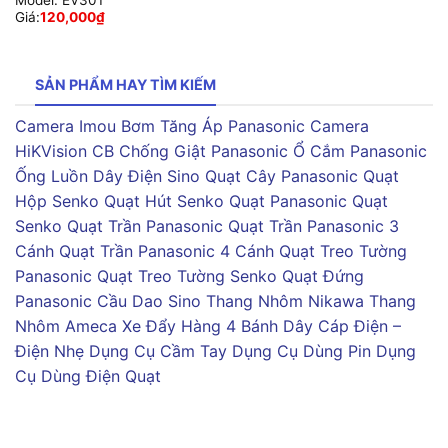
Model:
EV301
Giá:
120,000
₫
SẢN PHẨM HAY TÌM KIẾM
Camera Imou
Bơm Tăng Áp Panasonic
Camera
HiKVision
CB Chống Giật Panasonic
Ổ Cắm Panasonic
Ống Luồn Dây Điện Sino
Quạt Cây Panasonic
Quạt
Hộp Senko
Quạt Hút Senko
Quạt Panasonic
Quạt
Senko
Quạt Trần Panasonic
Quạt Trần Panasonic 3
Cánh
Quạt Trần Panasonic 4 Cánh
Quạt Treo Tường
Panasonic
Quạt Treo Tường Senko
Quạt Đứng
Panasonic
Cầu Dao Sino
Thang Nhôm Nikawa
Thang
Nhôm Ameca
Xe Đẩy Hàng 4 Bánh
Dây Cáp Điện –
Điện Nhẹ
Dụng Cụ Cầm Tay
Dụng Cụ Dùng Pin
Dụng
Cụ Dùng Điện
Quạt