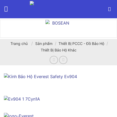
Bỏ
qua
nội
dung
/
/
/
Trang chủ
Sản phẩm
Thiết Bị PCCC - Đồ Bảo Hộ
Thiết Bị Bảo Hộ Khác