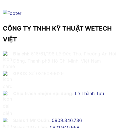
CÔNG TY TNHH KỸ THUẬT WETECH
VIỆT
Địa chỉ:
616/61/198 Lê Đức Thọ, Phường An Hội
Đông, Thành phố Hồ Chí Minh, Việt Nam
GPKD:
Số 0319086629
Chịu trách nhiệm nội dung:
Lê Thành Tựu
Sales 1 Mr Quân:
0909.346.736
Sales 2 Mr Lâm:
0901.940.968