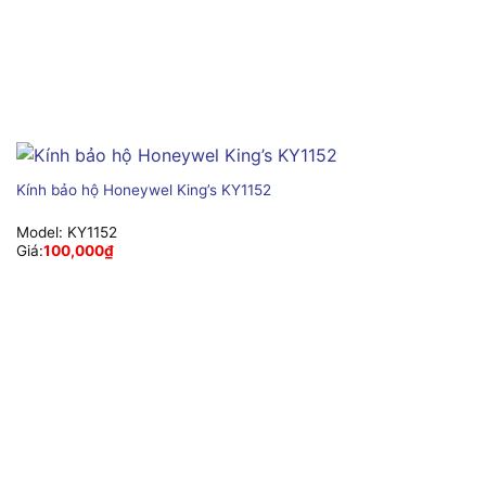
Kính bảo hộ Honeywel King’s KY1152
Model:
KY1152
Giá:
100,000
₫