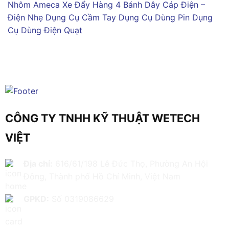
Nhôm Ameca
Xe Đẩy Hàng 4 Bánh
Dây Cáp Điện –
Điện Nhẹ
Dụng Cụ Cầm Tay
Dụng Cụ Dùng Pin
Dụng
Cụ Dùng Điện
Quạt
CÔNG TY TNHH KỸ THUẬT WETECH
VIỆT
Địa chỉ:
616/61/198 Lê Đức Thọ, Phường An Hội
Đông, Thành phố Hồ Chí Minh, Việt Nam
GPKD:
Số 0319086629