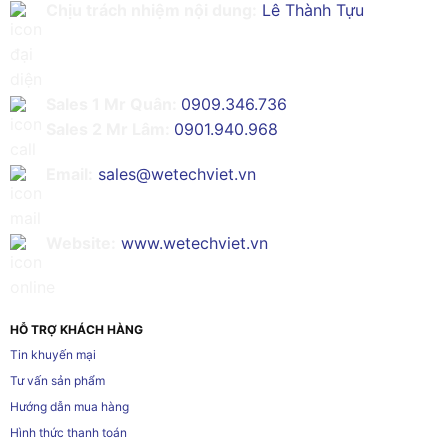
Chịu trách nhiệm nội dung:
Lê Thành Tựu
Sales 1 Mr Quân:
0909.346.736
Sales 2 Mr Lâm:
0901.940.968
Email:
sales@wetechviet.vn
Website:
www.wetechviet.vn
HỖ TRỢ KHÁCH HÀNG
Tin khuyến mại
Tư vấn sản phẩm
Hướng dẫn mua hàng
Hình thức thanh toán