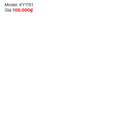
Model:
KY1151
Giá:
100,000
₫