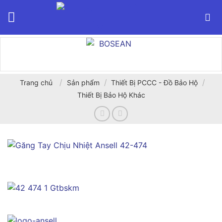
Bỏ
qua
nội
dung
/
/
/
Trang chủ
Sản phẩm
Thiết Bị PCCC - Đồ Bảo Hộ
Thiết Bị Bảo Hộ Khác