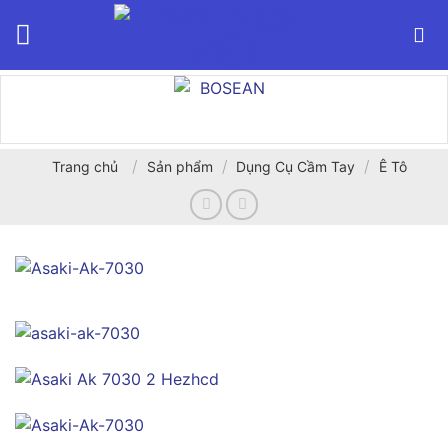
Bỏ
qua
nội
dung
/
/
/
Trang chủ
Sản phẩm
Dụng Cụ Cầm Tay
Ê Tô