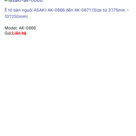
Ê tô bàn nguội ASAKI-AK-0666 đến AK-0671 (Size từ 3”/75mm –
10”/250mm)
Model:
AK-0666
Giá:
Liên hệ