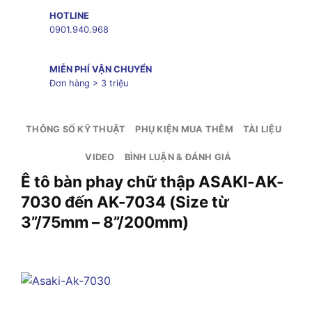
HOTLINE
0901.940.968
MIỄN PHÍ VẬN CHUYỂN
Đơn hàng > 3 triệu
THÔNG SỐ KỸ THUẬT
PHỤ KIỆN MUA THÊM
TÀI LIỆU
VIDEO
BÌNH LUẬN & ĐÁNH GIÁ
Ê tô bàn phay chữ thập ASAKI-AK-
7030 đến AK-7034 (Size từ
3”/75mm – 8”/200mm)