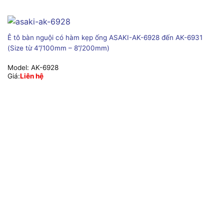
Ê tô bàn nguội có hàm kẹp ống ASAKI-AK-6928 đến AK-6931
(Size từ 4”/100mm – 8”/200mm)
Model:
AK-6928
Giá:
Liên hệ