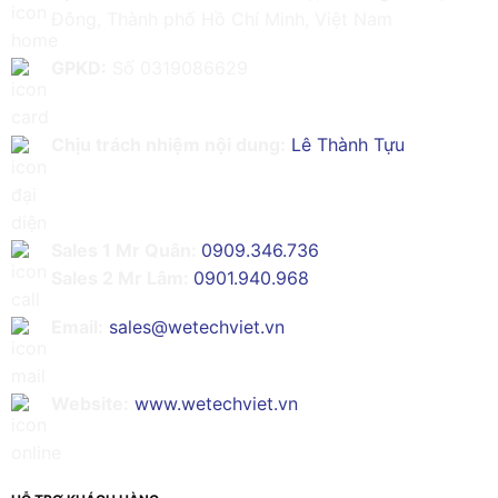
Đông, Thành phố Hồ Chí Minh, Việt Nam
GPKD:
Số 0319086629
Chịu trách nhiệm nội dung:
Lê Thành Tựu
Sales 1 Mr Quân:
0909.346.736
Sales 2 Mr Lâm:
0901.940.968
Email:
sales@wetechviet.vn
Website:
www.wetechviet.vn