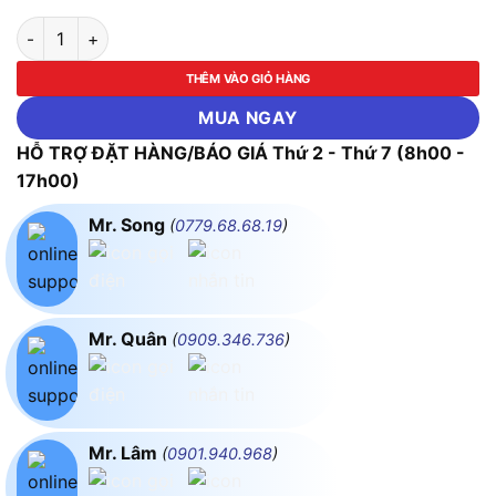
Ê tô bàn phay chữ thập ASAKI-AK-7030 đến AK-7034 (Size từ
THÊM VÀO GIỎ HÀNG
MUA NGAY
HỖ TRỢ ĐẶT HÀNG/BÁO GIÁ Thứ 2 - Thứ 7 (8h00 -
17h00)
Mr. Song
(
0779.68.68.19
)
Mr. Quân
(
0909.346.736
)
Mr. Lâm
(
0901.940.968
)