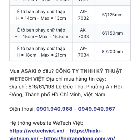
Ê tô bàn phay chữ thập
AK-
5”/125mm
H = 14cm – Max = 13cm
7032
Ê tô bàn phay chữ thập
AK-
6”/150mm
H = 15cm – Max = 15.5cm
7033
Ê tô bàn phay chữ thập
AK-
8”/200mm
H = 18cm – Max = 21cm
7034
Mua
ASAKI
ở đâu?
CÔNG TY TNHH KỸ THUẬT
WETECH VIỆT
Địa chỉ mua hàng tin cậy:
Địa chỉ: 616/61/198 Lê Đức Thọ, Phường An Hội
Đông, Thành phố Hồ Chí Minh, Việt Nam
Điện thoại:
0901.940.968
–
0949.940.967
Hệ thống website WeTech Việt:
https://wetechviet.vn/
–
https://hioki-
vietnam.vn/
–
https://ledrangdong.com.vn/