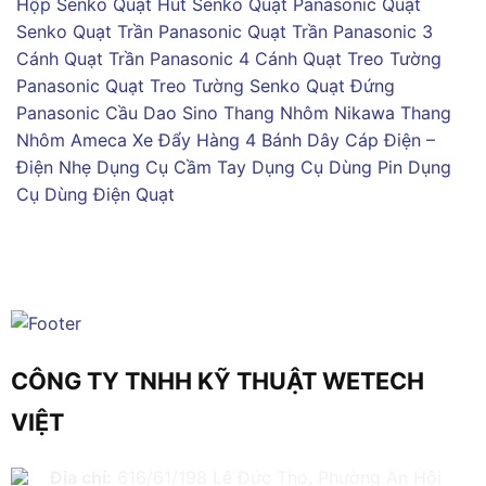
Hộp Senko
Quạt Hút Senko
Quạt Panasonic
Quạt
Senko
Quạt Trần Panasonic
Quạt Trần Panasonic 3
Cánh
Quạt Trần Panasonic 4 Cánh
Quạt Treo Tường
Panasonic
Quạt Treo Tường Senko
Quạt Đứng
Panasonic
Cầu Dao Sino
Thang Nhôm Nikawa
Thang
Nhôm Ameca
Xe Đẩy Hàng 4 Bánh
Dây Cáp Điện –
Điện Nhẹ
Dụng Cụ Cầm Tay
Dụng Cụ Dùng Pin
Dụng
Cụ Dùng Điện
Quạt
CÔNG TY TNHH KỸ THUẬT WETECH
VIỆT
Địa chỉ:
616/61/198 Lê Đức Thọ, Phường An Hội