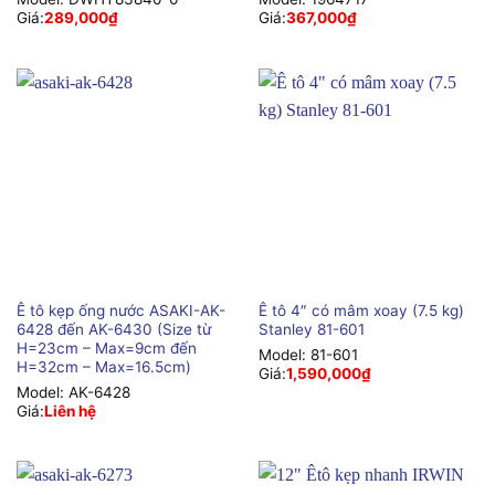
Giá:
289,000
₫
Giá:
367,000
₫
Ê tô kẹp ống nước ASAKI-AK-
Ê tô 4″ có mâm xoay (7.5 kg)
6428 đến AK-6430 (Size từ
Stanley 81-601
H=23cm – Max=9cm đến
Model:
81-601
H=32cm – Max=16.5cm)
Giá:
1,590,000
₫
Model:
AK-6428
Giá:
Liên hệ