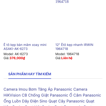
Ê tô kẹp bàn mâm xoay mini
12″ Êtô kẹp nhanh IRWIN
ASAKI-AK-6273
1964718
Model:
AK-6273
Model:
1964718
Giá:
376,000
₫
Giá:
Liên hệ
SẢN PHẨM HAY TÌM KIẾM
Camera Imou
Bơm Tăng Áp Panasonic
Camera
HiKVision
CB Chống Giật Panasonic
Ổ Cắm Panasonic
Ống Luồn Dây Điện Sino
Quạt Cây Panasonic
Quạt