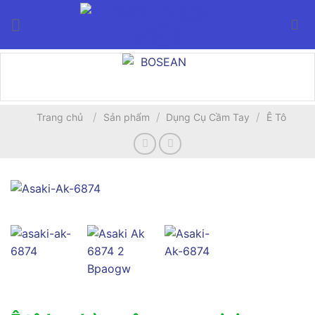
Bỏ
qua
nội
dung
/
/
/
Trang chủ
Sản phẩm
Dụng Cụ Cầm Tay
Ê Tô