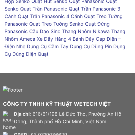
Hộp Senko
Quạt Hút Senko
Quạt Panasonic
Quạt
Senko
Quạt Trần Panasonic
Quạt Trần Panasonic 3
Cánh
Quạt Trần Panasonic 4 Cánh
Quạt Treo Tường
Panasonic
Quạt Treo Tường Senko
Quạt Đứng
Panasonic
Cầu Dao Sino
Thang Nhôm Nikawa
Thang
Nhôm Ameca
Xe Đẩy Hàng 4 Bánh
Dây Cáp Điện –
Điện Nhẹ
Dụng Cụ Cầm Tay
Dụng Cụ Dùng Pin
Dụng
Cụ Dùng Điện
Quạt
CÔNG TY TNHH KỸ THUẬT WETECH VIỆT
Địa chỉ:
616/61/198 Lê Đức Thọ, Phường An Hội
Đông, Thành phố Hồ Chí Minh, Việt Nam
GPKD:
Số 0319086629