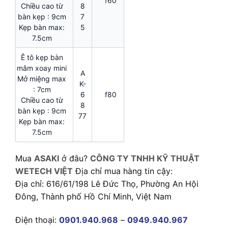
f60
Chiều cao từ
8
bàn kẹp : 9cm
7
Kẹp bàn max:
5
7.5cm
Ê tô kẹp bàn
mâm xoay mini
A
Mở miệng max
K-
: 7cm
6
f80
Chiều cao từ
8
bàn kẹp : 9cm
77
Kẹp bàn max:
7.5cm
Mua
ASAKI
ở đâu?
CÔNG TY TNHH KỸ THUẬT
WETECH VIỆT
Địa chỉ mua hàng tin cậy:
Địa chỉ: 616/61/198 Lê Đức Thọ, Phường An Hội
Đông, Thành phố Hồ Chí Minh, Việt Nam
Điện thoại:
0901.940.968
–
0949.940.967