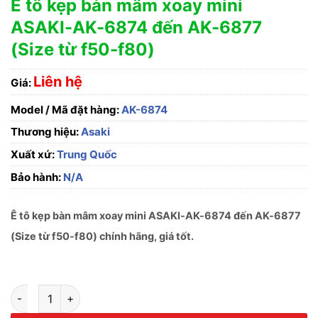
Ê tô kẹp bàn mâm xoay mini
ASAKI-AK-6874 đến AK-6877
(Size từ f50-f80)
Liên hệ
Giá:
Model / Mã đặt hàng:
AK-6874
Thương hiệu:
Asaki
Xuất xứ:
Trung Quốc
Bảo hành:
N/A
Ê tô kẹp bàn mâm xoay mini ASAKI-AK-6874 đến AK-6877
(Size từ f50-f80) chính hãng, giá tốt.
Ê tô kẹp bàn mâm xoay mini ASAKI-AK-6874 đến AK-6877 (Siz