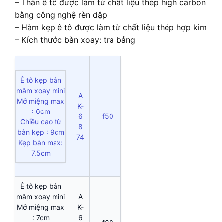
– Thân ê tô được làm từ chất liệu thép high carbon
bằng công nghệ rèn dập
– Hàm kẹp ê tô được làm từ chất liệu thép hợp kim
– Kích thước bàn xoay: tra bảng
Ê tô kẹp bàn
mâm xoay mini
A
Mở miệng max
K-
: 6cm
6
f50
Chiều cao từ
8
bàn kẹp : 9cm
74
Kẹp bàn max:
7.5cm
Ê tô kẹp bàn
mâm xoay mini
A
Mở miệng max
K-
: 7cm
6