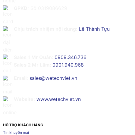
GPKD:
Số 0319086629
Chịu trách nhiệm nội dung:
Lê Thành Tựu
Sales 1 Mr Quân:
0909.346.736
Sales 2 Mr Lâm:
0901.940.968
Email:
sales@wetechviet.vn
Website:
www.wetechviet.vn
HỖ TRỢ KHÁCH HÀNG
Tin khuyến mại