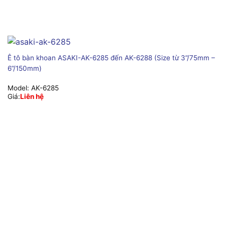
Ê tô bàn khoan ASAKI-AK-6285 đến AK-6288 (Size từ 3”/75mm –
6”/150mm)
Model:
AK-6285
Giá:
Liên hệ