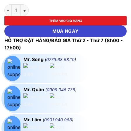
Ê tô bàn nguội có hàm kẹp ống ASAKI-AK-6928 đến AK-6931 (
THÊM VÀO GIỎ HÀNG
MUA NGAY
HỖ TRỢ ĐẶT HÀNG/BÁO GIÁ Thứ 2 - Thứ 7 (8h00 -
17h00)
Mr. Song
(
0779.68.68.19
)
Mr. Quân
(
0909.346.736
)
Mr. Lâm
(
0901.940.968
)