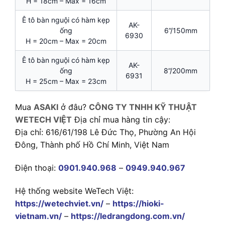
H = 18cm – Max = 16cm
Ê tô bàn nguội có hàm kẹp
AK-
ống
6”/150mm
6930
H = 20cm – Max = 20cm
Ê tô bàn nguội có hàm kẹp
AK-
ống
8”/200mm
6931
H = 25cm – Max = 23cm
Mua
ASAKI
ở đâu?
CÔNG TY TNHH KỸ THUẬT
WETECH VIỆT
Địa chỉ mua hàng tin cậy:
Địa chỉ: 616/61/198 Lê Đức Thọ, Phường An Hội
Đông, Thành phố Hồ Chí Minh, Việt Nam
Điện thoại:
0901.940.968
–
0949.940.967
Hệ thống website WeTech Việt:
https://wetechviet.vn/
–
https://hioki-
vietnam.vn/
–
https://ledrangdong.com.vn/