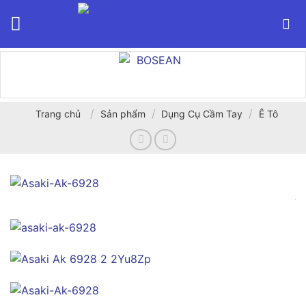
Bỏ
qua
nội
dung
/
/
/
Trang chủ
Sản phẩm
Dụng Cụ Cầm Tay
Ê Tô