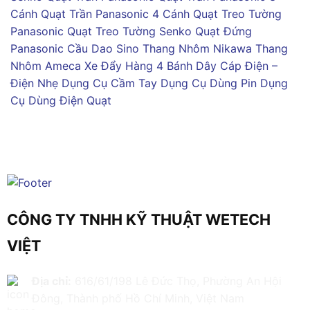
Cánh
Quạt Trần Panasonic 4 Cánh
Quạt Treo Tường
Panasonic
Quạt Treo Tường Senko
Quạt Đứng
Panasonic
Cầu Dao Sino
Thang Nhôm Nikawa
Thang
Nhôm Ameca
Xe Đẩy Hàng 4 Bánh
Dây Cáp Điện –
Điện Nhẹ
Dụng Cụ Cầm Tay
Dụng Cụ Dùng Pin
Dụng
Cụ Dùng Điện
Quạt
CÔNG TY TNHH KỸ THUẬT WETECH
VIỆT
Địa chỉ:
616/61/198 Lê Đức Thọ, Phường An Hội
Đông, Thành phố Hồ Chí Minh, Việt Nam