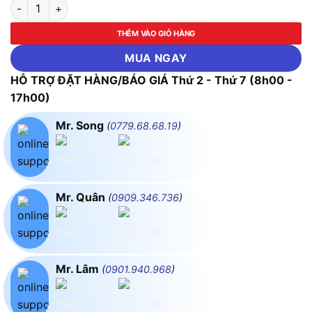
Ê tô kẹp bàn mâm xoay mini ASAKI-AK-6276 số lượng
THÊM VÀO GIỎ HÀNG
MUA NGAY
HỖ TRỢ ĐẶT HÀNG/BÁO GIÁ Thứ 2 - Thứ 7 (8h00 -
17h00)
Mr. Song
(
0779.68.68.19
)
Mr. Quân
(
0909.346.736
)
Mr. Lâm
(
0901.940.968
)