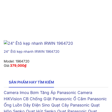
24″ Êtô kẹp nhanh IRWIN 1964720
Model:
1964720
Giá:
379,000
₫
SẢN PHẨM HAY TÌM KIẾM
Camera Imou
Bơm Tăng Áp Panasonic
Camera
HiKVision
CB Chống Giật Panasonic
Ổ Cắm Panasonic
Ống Luồn Dây Điện Sino
Quạt Cây Panasonic
Quạt
Hộp Senko
Quạt Hút Senko
Quạt Panasonic
Quạt