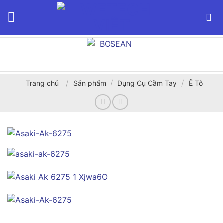
Bỏ
qua
nội
dung
/
/
/
Trang chủ
Sản phẩm
Dụng Cụ Cầm Tay
Ê Tô