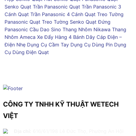
Senko
Quạt Trần Panasonic
Quạt Trần Panasonic 3
Cánh
Quạt Trần Panasonic 4 Cánh
Quạt Treo Tường
Panasonic
Quạt Treo Tường Senko
Quạt Đứng
Panasonic
Cầu Dao Sino
Thang Nhôm Nikawa
Thang
Nhôm Ameca
Xe Đẩy Hàng 4 Bánh
Dây Cáp Điện –
Điện Nhẹ
Dụng Cụ Cầm Tay
Dụng Cụ Dùng Pin
Dụng
Cụ Dùng Điện
Quạt
CÔNG TY TNHH KỸ THUẬT WETECH
VIỆT
Địa chỉ:
616/61/198 Lê Đức Thọ, Phường An Hội