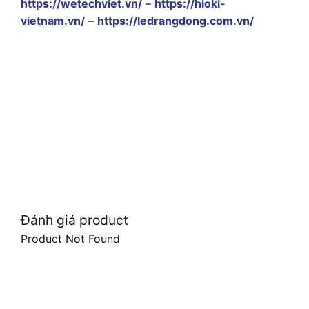
https://wetechviet.vn/
–
https://hioki-
vietnam.vn/
–
https://ledrangdong.com.vn/
Đánh giá product
Product Not Found