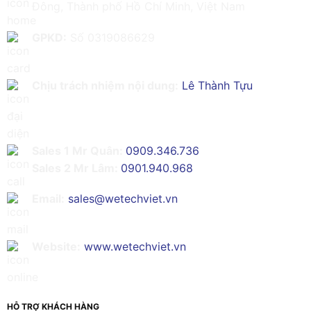
Đông, Thành phố Hồ Chí Minh, Việt Nam
GPKD:
Số 0319086629
Chịu trách nhiệm nội dung:
Lê Thành Tựu
Sales 1 Mr Quân:
0909.346.736
Sales 2 Mr Lâm:
0901.940.968
Email:
sales@wetechviet.vn
Website:
www.wetechviet.vn
HỖ TRỢ KHÁCH HÀNG