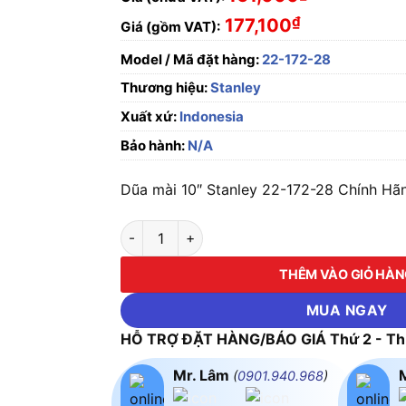
₫
177,100
Giá (gồm VAT):
Model / Mã đặt hàng:
22-172-28
Thương hiệu:
Stanley
Xuất xứ:
Indonesia
Bảo hành:
N/A
Dũa mài 10″ Stanley 22-172-28 Chính Hãn
Dũa mài 10" Stanley 22-172-28 số lượng
THÊM VÀO GIỎ HÀ
MUA NGAY
HỖ TRỢ ĐẶT HÀNG/BÁO GIÁ Thứ 2 - Thứ
Mr. Lâm
(
0901.940.968
)