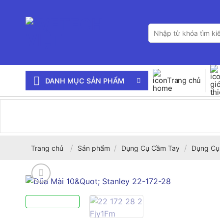
Bỏ
qua
Tìm
nội
kiếm:
dung
Trang chủ
DANH MỤC SẢN PHẨM
/
/
/
Trang chủ
Sản phẩm
Dụng Cụ Cầm Tay
Dụng Cụ,