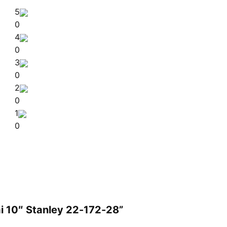
5
0
4
0
3
0
2
0
1
0
ài 10″ Stanley 22-172-28”