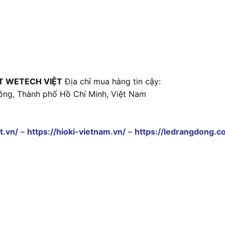
T WETECH VIỆT
Địa chỉ mua hàng tin cậy:
ông, Thành phố Hồ Chí Minh, Việt Nam
t.vn/
–
https://hioki-vietnam.vn/
–
https://ledrangdong.c