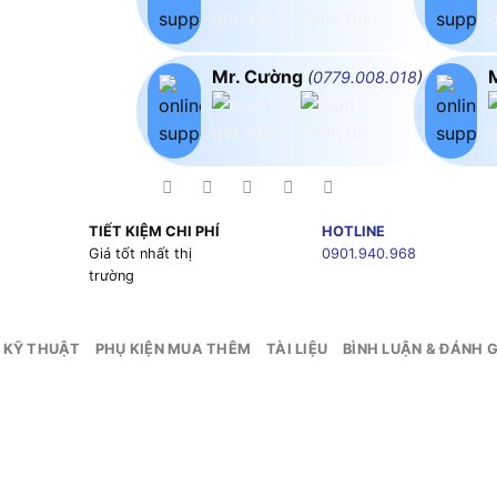
Mr. Cường
(
0779.008.018
)
TIẾT KIỆM CHI PHÍ
HOTLINE
g
Giá tốt nhất thị
0901.940.968
trường
 KỸ THUẬT
PHỤ KIỆN MUA THÊM
TÀI LIỆU
BÌNH LUẬN & ĐÁNH G