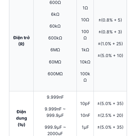
600Ω
1Ω
6kΩ
10Ω
±(0.8% + 5)
60kΩ
100
±(0.8% + 3)
Điện trở
600kΩ
Ω
±(1.0% + 25)
(R)
6MΩ
1kΩ
±(5.0% + 10)
60MΩ
10kΩ
600MΩ
100k
Ω
9.999nF
10pF
±(5.0% + 35)
9.999nF ~
Điện
999.9µF
10nF
±(2.5% + 20)
dung
(tụ)
999.9µF ~
1µF
±(5.0% + 35)
2000uF