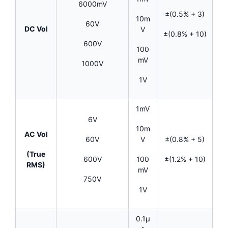
6000mV
±(0.5% + 3)
10m
60V
DC Vol
V
±(0.8% + 10)
600V
100
mV
1000V
1V
1mV
6V
10m
AC Vol
±(0.8% + 5)
60V
V
(True
±(1.2% + 10)
600V
100
RMS)
mV
750V
1V
0.1µ