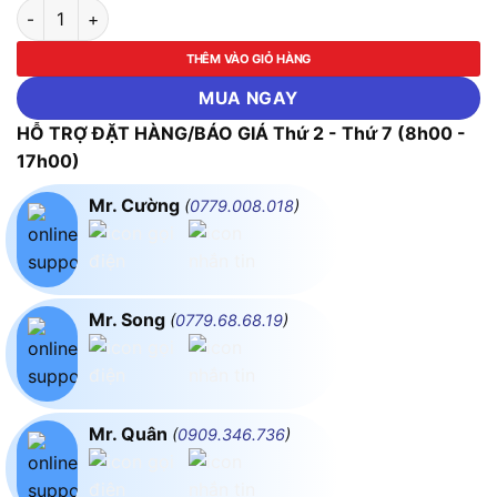
Đồng Hồ Đo Pro'skit MT-1280 AC True RMS số lượng
THÊM VÀO GIỎ HÀNG
MUA NGAY
HỖ TRỢ ĐẶT HÀNG/BÁO GIÁ Thứ 2 - Thứ 7 (8h00 -
17h00)
Mr. Cường
(
0779.008.018
)
Mr. Song
(
0779.68.68.19
)
Mr. Quân
(
0909.346.736
)