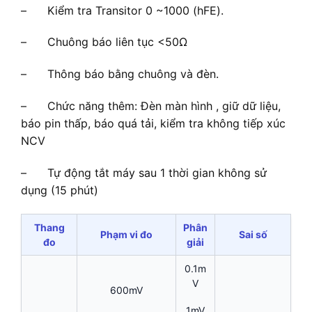
– Kiểm tra Transitor 0 ~1000 (hFE).
– Chuông báo liên tục <50Ω
– Thông báo bằng chuông và đèn.
– Chức năng thêm: Đèn màn hình , giữ dữ liệu,
báo pin thấp, báo quá tải, kiểm tra không tiếp xúc
NCV
– Tự động tắt máy sau 1 thời gian không sử
dụng (15 phút)
Thang
Phân
Phạm vi đo
Sai số
đo
giải
0.1m
V
600mV
1mV