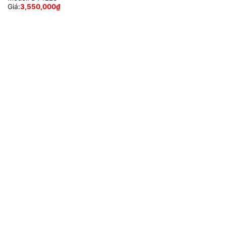
Giá:
3,550,000
₫