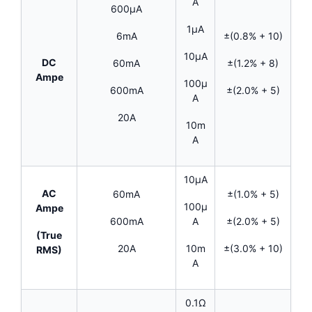
A
600µA
1µA
±(0.8% + 10)
6mA
10µA
DC
±(1.2% + 8)
60mA
Ampe
100µ
±(2.0% + 5)
600mA
A
20A
10m
A
10µA
AC
60mA
±(1.0% + 5)
100µ
Ampe
600mA
A
±(2.0% + 5)
(True
20A
10m
±(3.0% + 10)
RMS)
A
0.1Ω