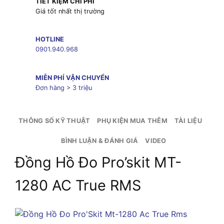
TIẾT KIỆM CHI PHÍ
Giá tốt nhất thị trường
HOTLINE
0901.940.968
MIỄN PHÍ VẬN CHUYỂN
Đơn hàng > 3 triệu
THÔNG SỐ KỸ THUẬT
PHỤ KIỆN MUA THÊM
TÀI LIỆU
BÌNH LUẬN & ĐÁNH GIÁ
VIDEO
Đồng Hồ Đo Pro’skit MT-
1280 AC True RMS