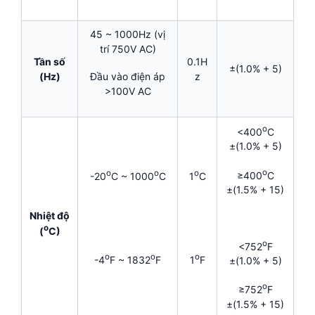
45 ~ 1000Hz (vị
trí 750V AC)
Tần số
0.1H
±(1.0% + 5)
(Hz)
z
Đầu vào điện áp
>100V AC
o
<400
C
±(1.0% + 5)
o
o
o
o
≥400
C
-20
C ~ 1000
C
1
C
±(1.5% + 15)
Nhiệt độ
o
(
C)
o
<752
F
o
o
o
-4
F ~ 1832
F
1
F
±(1.0% + 5)
o
≥752
F
±(1.5% + 15)