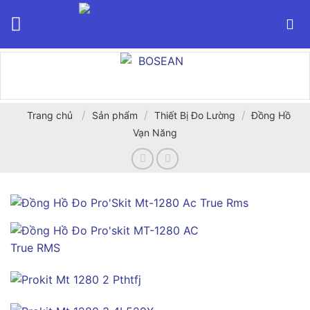
Bỏ
qua
nội
dung
/
/
/
Trang chủ
Sản phẩm
Thiết Bị Đo Lường
Đồng Hồ
Vạn Năng