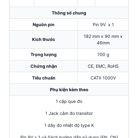
Thông số chung
Nguồn pin
Pin 9V x 1
182 mm x 90 mm x
Kích thước
46mm
Trọng lượng
700 g
Chứng nhận
CE, EMC, RoHS
Tiêu chuẩn
CATII 1000V
Phụ kiện kèm theo
1 cặp que đo
1 Jack cắm đo transitor
1 dây đo nhiệt độ type K
Pin 9V x 1 và Sách hướng dẫn sử dụng (EN, CN)