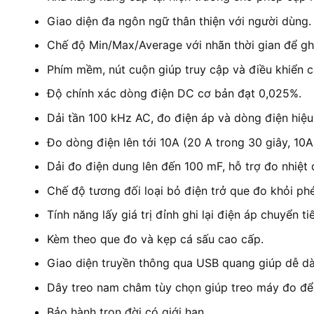
Giao diện đa ngôn ngữ thân thiện với người dùng.
Chế độ Min/Max/Average với nhãn thời gian để ghi l
Phím mềm, nút cuộn giúp truy cập và điều khiển c
Độ chính xác dòng điện DC cơ bản đạt 0,025%.
Dải tần 100 kHz AC, đo điện áp và dòng điện hiệu
Đo dòng điện lên tới 10A (20 A trong 30 giây, 10A 
Dải đo điện dung lên đến 100 mF, hỗ trợ đo nhiệt
Chế độ tương đối loại bỏ điện trở que đo khỏi ph
Tính năng lấy giá trị đỉnh ghi lại điện áp chuyển t
Kèm theo que đo và kẹp cá sấu cao cấp.
Giao diện truyền thông qua USB quang giúp dễ dà
Dây treo nam châm tùy chọn giúp treo máy đo để t
Bảo hành trọn đời có giới hạn.