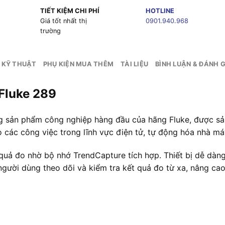
TIẾT KIỆM CHI PHÍ
HOTLINE
g
Giá tốt nhất thị
0901.940.968
trường
 KỸ THUẬT
PHỤ KIỆN MUA THÊM
TÀI LIỆU
BÌNH LUẬN & ĐÁNH G
Fluke 289
 sản phẩm công nghiệp hàng đầu của hãng Fluke, được sản x
o các công việc trong lĩnh vực điện tử, tự động hóa nhà máy
quả đo nhờ bộ nhớ TrendCapture tích hợp. Thiết bị dễ dàng 
ười dùng theo dõi và kiểm tra kết quả đo từ xa, nâng cao 