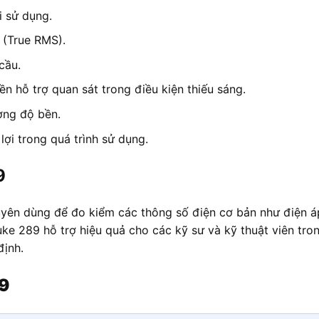
i sử dụng.
 (True RMS).
cầu.
ền hỗ trợ quan sát trong điều kiện thiếu sáng.
ờng độ bền.
ợi trong quá trình sử dụng.
9
yên dùng để đo kiểm các thông số điện cơ bản như điện áp,
uke 289 hỗ trợ hiệu quả cho các kỹ sư và kỹ thuật viên tro
định.
89