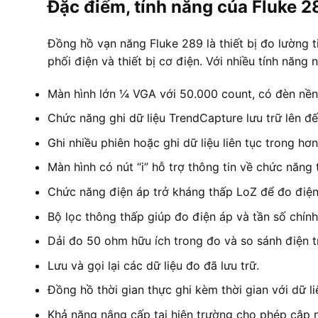
Đặc điểm, tính năng của Fluke 2
Đồng hồ vạn năng Fluke 289 là thiết bị đo lường t
phối điện và thiết bị cơ điện. Với nhiều tính năng
Màn hình lớn ¼ VGA với 50.000 count, có đèn nền tr
Chức năng ghi dữ liệu TrendCapture lưu trữ lên đ
Ghi nhiều phiên hoặc ghi dữ liệu liên tục trong hơ
Màn hình có nút “i” hỗ trợ thông tin về chức năng t
Chức năng điện áp trở kháng thấp LoZ để đo điện
Bộ lọc thông thấp giúp đo điện áp và tần số chính 
Dải đo 50 ohm hữu ích trong đo và so sánh điện tr
Lưu và gọi lại các dữ liệu đo đã lưu trữ.
Đồng hồ thời gian thực ghi kèm thời gian với dữ li
Khả năng nâng cấp tại hiện trường cho phép cập nh