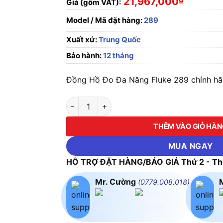
21,967,000
Giá (gồm VAT):
Model / Mã đặt hàng:
289
Xuất xứ:
Trung Quốc
Bảo hành:
12 tháng
Đồng Hồ Đo Đa Năng Fluke 289 chính hãn
Đồng Hồ Đo Đa Năng Fluke 289 số lượng
THÊM VÀO GIỎ HÀ
MUA NGAY
HỖ TRỢ ĐẶT HÀNG/BÁO GIÁ Thứ 2 - Thứ
Mr. Cường
(
0779.008.018
)