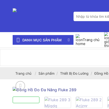
Bỏ
qua
Tìm
nội
kiếm:
dung
Trang chủ
DANH MỤC SẢN PHẨM
/
/
/
Trang chủ
Sản phẩm
Thiết Bị Đo Lường
Đồng Hồ