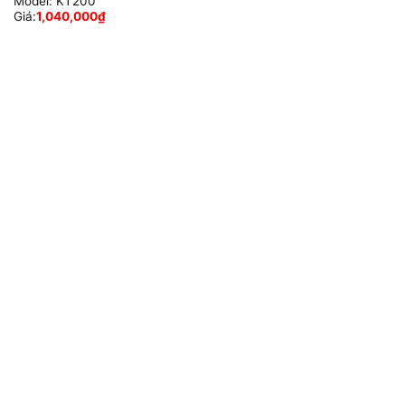
Model:
KT200
Giá:
1,040,000
₫