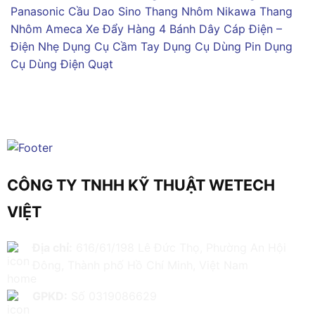
Panasonic
Cầu Dao Sino
Thang Nhôm Nikawa
Thang
Nhôm Ameca
Xe Đẩy Hàng 4 Bánh
Dây Cáp Điện –
Điện Nhẹ
Dụng Cụ Cầm Tay
Dụng Cụ Dùng Pin
Dụng
Cụ Dùng Điện
Quạt
CÔNG TY TNHH KỸ THUẬT WETECH
VIỆT
Địa chỉ:
616/61/198 Lê Đức Thọ, Phường An Hội
Đông, Thành phố Hồ Chí Minh, Việt Nam
GPKD:
Số 0319086629