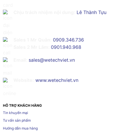
Chịu trách nhiệm nội dung:
Lê Thành Tựu
Sales 1 Mr Quân:
0909.346.736
Sales 2 Mr Lâm:
0901.940.968
Email:
sales@wetechviet.vn
Website:
www.wetechviet.vn
HỖ TRỢ KHÁCH HÀNG
Tin khuyến mại
Tư vấn sản phẩm
Hướng dẫn mua hàng