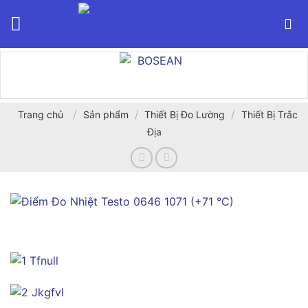
Bỏ
qua
nội
dung
/
/
/
Trang chủ
Sản phẩm
Thiết Bị Đo Lường
Thiết Bị Trắc
Địa