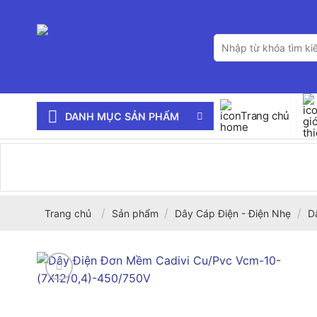
Bỏ
qua
Tìm
nội
kiếm:
dung
Trang chủ
DANH MỤC SẢN PHẨM
/
/
/
Trang chủ
Sản phẩm
Dây Cáp Điện - Điện Nhẹ
D