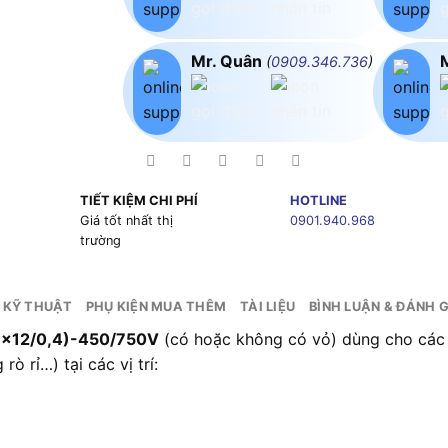
Mr. Quân
(
0909.346.736
)
TIẾT KIỆM CHI PHÍ
HOTLINE
g
Giá tốt nhất thị
0901.940.968
trường
 KỸ THUẬT
PHỤ KIỆN MUA THÊM
TÀI LIỆU
BÌNH LUẬN & ĐÁNH G
7×12/0,4)-450/750V
(có hoặc không có vỏ) dùng cho các t
ò rỉ…) tại các vị trí: