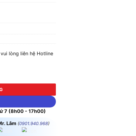
ui lòng liên hệ Hotline
0-(7x12/0,4)-450/750V số lượng
NG
 7 (8h00 - 17h00)
Mr. Lâm
(
0901.940.968
)