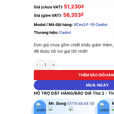
51,230
₫
Giá (chưa VAT):
₫
56,353
Giá (gồm VAT):
Model / Mã đặt hàng:
VCm/LF-10 Cadivi
Thương hiệu:
Cadivi
Đơn giá chưa gồm chiết khấu giảm thêm, v
để được hỗ trợ giá tốt nhất!
Dây điện đơn mềm Cadivi Cu/PVC VCm/LF-1
THÊM VÀO GIỎ HÀ
MUA NGAY
HỖ TRỢ ĐẶT HÀNG/BÁO GIÁ Thứ 2 - Thứ
Mr. Song
(
0779.68.68.19
)