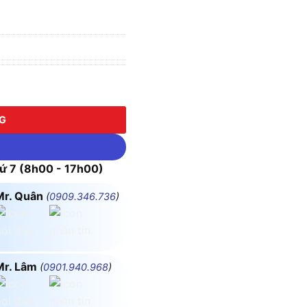
V số lượng
NG
 7 (8h00 - 17h00)
Mr. Quân
(
0909.346.736
)
Mr. Lâm
(
0901.940.968
)