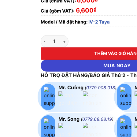
6,000
Giá (chưa VAT):
₫
6,600
Giá (gồm VAT):
Model / Mã đặt hàng:
IV-2 Taya
Dây điện đơn Cu/PVC IV-2mm² Taya - 0.6/1K
THÊM VÀO GIỎ HÀ
MUA NGAY
HỖ TRỢ ĐẶT HÀNG/BÁO GIÁ Thứ 2 - Thứ
Mr. Cường
(
0779.008.018
)
Mr. Song
(
0779.68.68.19
)