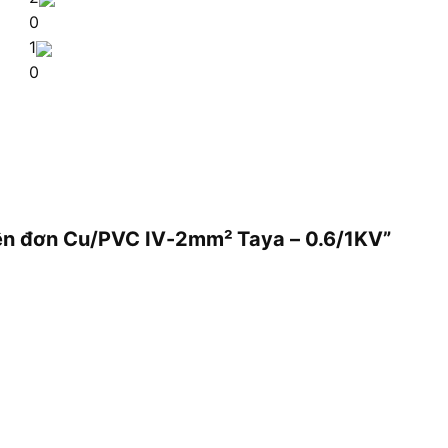
0
1
0
iện đơn Cu/PVC IV-2mm² Taya – 0.6/1KV”