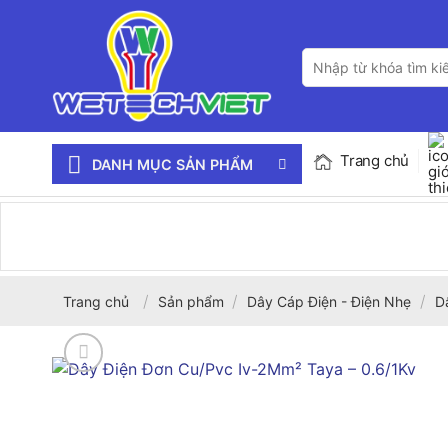
Bỏ
qua
Tìm
nội
kiếm:
dung
Trang chủ
DANH MỤC SẢN PHẨM
/
/
/
Trang chủ
Sản phẩm
Dây Cáp Điện - Điện Nhẹ
D