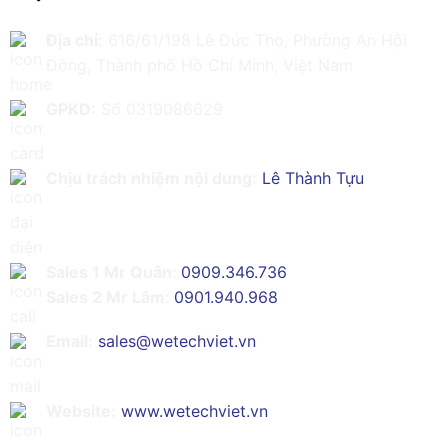
Địa chỉ:
616/61/198 Lê Đức Thọ, Phường An Hội
Đông, Thành phố Hồ Chí Minh, Việt Nam
GPKD:
Số 0319086629
Chịu trách nhiệm nội dung:
Lê Thành Tựu
Sales 1 Mr Quân:
0909.346.736
Sales 2 Mr Lâm:
0901.940.968
Email:
sales@wetechviet.vn
Website:
www.wetechviet.vn