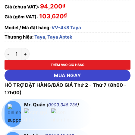
94,200
₫
Giá (chưa VAT):
₫
103,620
Giá (gồm VAT):
Model / Mã đặt hàng:
VV-4x8 Taya
Thương hiệu:
Taya
,
Taya Aptek
Dây cáp điện Cu/PVC/PVC VV-4x8mm² Taya - 0.6/1KV số lượ
THÊM VÀO GIỎ HÀNG
MUA NGAY
HỖ TRỢ ĐẶT HÀNG/BÁO GIÁ Thứ 2 - Thứ 7 (8h00 -
17h00)
Mr. Quân
(
0909.346.736
)