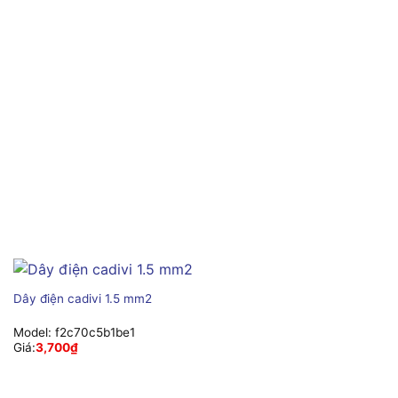
Dây điện cadivi 1.5 mm2
Model:
f2c70c5b1be1
Giá:
3,700
₫