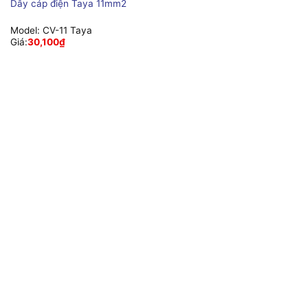
Dây cáp điện Taya 11mm2
Model:
CV-11 Taya
Giá:
30,100
₫