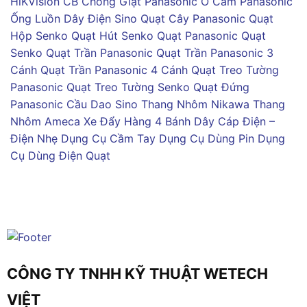
HiKVision
CB Chống Giật Panasonic
Ổ Cắm Panasonic
Ống Luồn Dây Điện Sino
Quạt Cây Panasonic
Quạt
Hộp Senko
Quạt Hút Senko
Quạt Panasonic
Quạt
Senko
Quạt Trần Panasonic
Quạt Trần Panasonic 3
Cánh
Quạt Trần Panasonic 4 Cánh
Quạt Treo Tường
Panasonic
Quạt Treo Tường Senko
Quạt Đứng
Panasonic
Cầu Dao Sino
Thang Nhôm Nikawa
Thang
Nhôm Ameca
Xe Đẩy Hàng 4 Bánh
Dây Cáp Điện –
Điện Nhẹ
Dụng Cụ Cầm Tay
Dụng Cụ Dùng Pin
Dụng
Cụ Dùng Điện
Quạt
CÔNG TY TNHH KỸ THUẬT WETECH
VIỆT