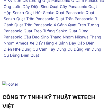
HiKVision
CB Chống Giật Panasonic
Ổ Cắm Panasonic
Ống Luồn Dây Điện Sino
Quạt Cây Panasonic
Quạt
Hộp Senko
Quạt Hút Senko
Quạt Panasonic
Quạt
Senko
Quạt Trần Panasonic
Quạt Trần Panasonic 3
Cánh
Quạt Trần Panasonic 4 Cánh
Quạt Treo Tường
Panasonic
Quạt Treo Tường Senko
Quạt Đứng
Panasonic
Cầu Dao Sino
Thang Nhôm Nikawa
Thang
Nhôm Ameca
Xe Đẩy Hàng 4 Bánh
Dây Cáp Điện –
Điện Nhẹ
Dụng Cụ Cầm Tay
Dụng Cụ Dùng Pin
Dụng
Cụ Dùng Điện
Quạt
CÔNG TY TNHH KỸ THUẬT WETECH
VIỆT