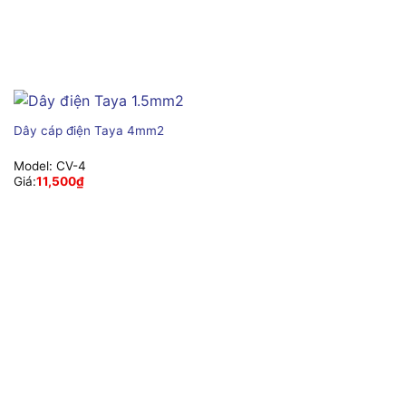
Dây cáp điện Taya 4mm2
Model:
CV-4
Giá:
11,500
₫