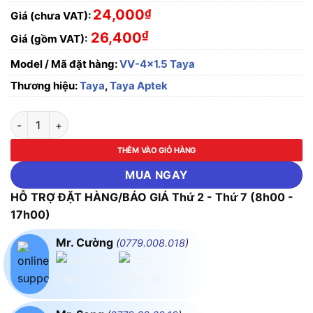
24,000
₫
Giá (chưa VAT):
₫
26,400
Giá (gồm VAT):
Model / Mã đặt hàng:
VV-4x1.5 Taya
Thương hiệu:
Taya
,
Taya Aptek
Dây cáp điện Cu/PVC/PVC VV-4x1.5mm² Taya - 0.6/1KV số lư
THÊM VÀO GIỎ HÀNG
MUA NGAY
HỖ TRỢ ĐẶT HÀNG/BÁO GIÁ Thứ 2 - Thứ 7 (8h00 -
17h00)
Mr. Cường
(
0779.008.018
)