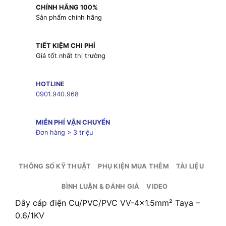
CHÍNH HÃNG 100%
Sản phẩm chính hãng
TIẾT KIỆM CHI PHÍ
Giá tốt nhất thị trường
HOTLINE
0901.940.968
MIỄN PHÍ VẬN CHUYỂN
Đơn hàng > 3 triệu
THÔNG SỐ KỸ THUẬT
PHỤ KIỆN MUA THÊM
TÀI LIỆU
BÌNH LUẬN & ĐÁNH GIÁ
VIDEO
Dây cáp điện Cu/PVC/PVC VV-4×1.5mm² Taya –
0.6/1KV