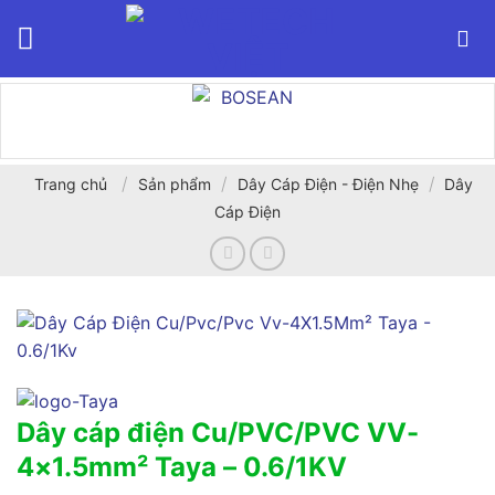
Bỏ
qua
nội
dung
/
/
/
Trang chủ
Sản phẩm
Dây Cáp Điện - Điện Nhẹ
Dây
Cáp Điện
Dây cáp điện Cu/PVC/PVC VV-
4×1.5mm² Taya – 0.6/1KV