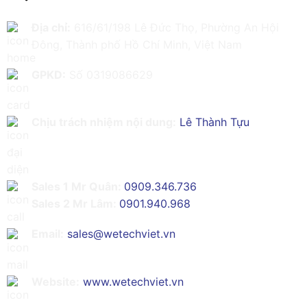
Địa chỉ:
616/61/198 Lê Đức Thọ, Phường An Hội
Đông, Thành phố Hồ Chí Minh, Việt Nam
GPKD:
Số 0319086629
Chịu trách nhiệm nội dung:
Lê Thành Tựu
Sales 1 Mr Quân:
0909.346.736
Sales 2 Mr Lâm:
0901.940.968
Email:
sales@wetechviet.vn
Website:
www.wetechviet.vn