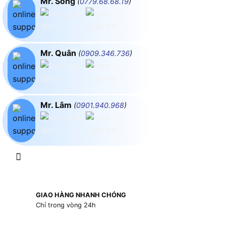
Mr. Song
(
0779.68.68.19
)
Mr. Quân
(
0909.346.736
)
Mr. Lâm
(
0901.940.968
)
GIAO HÀNG NHANH CHÓNG
Chỉ trong vòng 24h