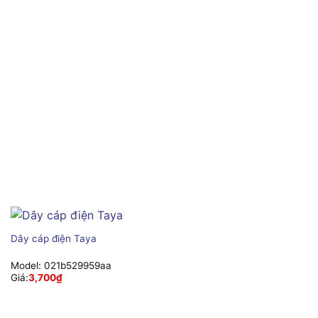
Dây cáp điện Taya
Model:
021b529959aa
Giá:
3,700
₫