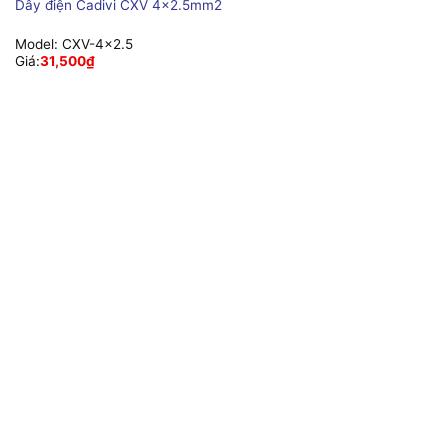
Dây điện Cadivi CXV 4×2.5mm2
Model:
CXV-4x2.5
Giá:
31,500
₫