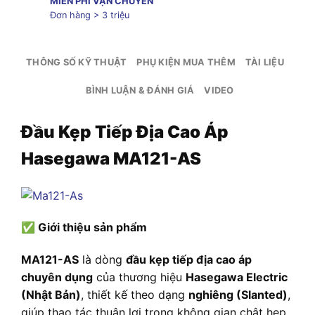
MIỄN PHÍ VẬN CHUYỂN
Đơn hàng > 3 triệu
THÔNG SỐ KỸ THUẬT
PHỤ KIỆN MUA THÊM
TÀI LIỆU
BÌNH LUẬN & ĐÁNH GIÁ
VIDEO
Đầu Kẹp Tiếp Địa Cao Áp
Hasegawa MA121-AS
✅
Giới thiệu sản phẩm
MA121-AS
là dòng
đầu kẹp tiếp địa cao áp
chuyên dụng
của thương hiệu
Hasegawa Electric
(Nhật Bản)
, thiết kế theo dạng
nghiêng (Slanted)
,
giúp thao tác thuận lợi trong không gian chật hẹp