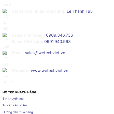
Chịu trách nhiệm nội dung:
Lê Thành Tựu
Sales 1 Mr Quân:
0909.346.736
Sales 2 Mr Lâm:
0901.940.968
Email:
sales@wetechviet.vn
Website:
www.wetechviet.vn
HỖ TRỢ KHÁCH HÀNG
Tin khuyến mại
Tư vấn sản phẩm
Hướng dẫn mua hàng