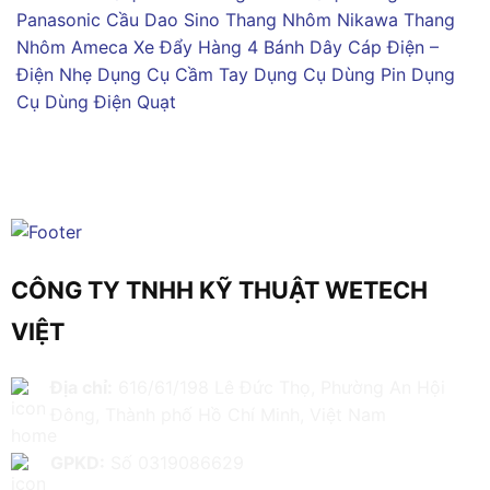
Panasonic
Cầu Dao Sino
Thang Nhôm Nikawa
Thang
Nhôm Ameca
Xe Đẩy Hàng 4 Bánh
Dây Cáp Điện –
Điện Nhẹ
Dụng Cụ Cầm Tay
Dụng Cụ Dùng Pin
Dụng
Cụ Dùng Điện
Quạt
CÔNG TY TNHH KỸ THUẬT WETECH
VIỆT
Địa chỉ:
616/61/198 Lê Đức Thọ, Phường An Hội
Đông, Thành phố Hồ Chí Minh, Việt Nam
GPKD:
Số 0319086629