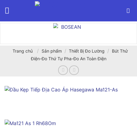
Bỏ
qua
nội
dung
/
/
/
Trang chủ
Sản phẩm
Thiết Bị Đo Lường
Bút Thử
Điện-Đo Thứ Tự Pha-Đo An Toàn Điện