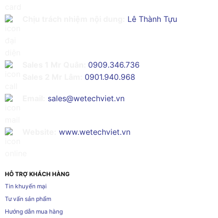
Chịu trách nhiệm nội dung:
Lê Thành Tựu
Sales 1 Mr Quân:
0909.346.736
Sales 2 Mr Lâm:
0901.940.968
Email:
sales@wetechviet.vn
Website:
www.wetechviet.vn
HỖ TRỢ KHÁCH HÀNG
Tin khuyến mại
Tư vấn sản phẩm
Hướng dẫn mua hàng