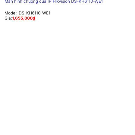
Màn hình chuông cửa IP Hikvision DS-KH6110-WE1
Model:
DS-KH6110-WE1
Giá:
1,655,000
₫