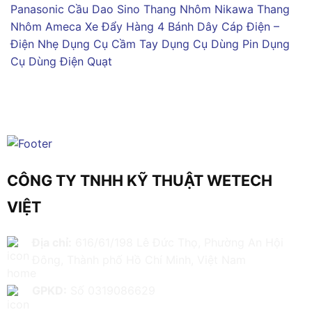
Panasonic
Cầu Dao Sino
Thang Nhôm Nikawa
Thang
Nhôm Ameca
Xe Đẩy Hàng 4 Bánh
Dây Cáp Điện –
Điện Nhẹ
Dụng Cụ Cầm Tay
Dụng Cụ Dùng Pin
Dụng
Cụ Dùng Điện
Quạt
CÔNG TY TNHH KỸ THUẬT WETECH
VIỆT
Địa chỉ:
616/61/198 Lê Đức Thọ, Phường An Hội
Đông, Thành phố Hồ Chí Minh, Việt Nam
GPKD:
Số 0319086629