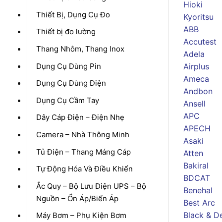
Hioki
Thiết Bị, Dụng Cụ Đo
Kyoritsu
ABB
Thiết bị đo lường
Accutest
Thang Nhôm, Thang Inox
Adela
Dụng Cụ Dùng Pin
Airplus
Ameca
Dụng Cụ Dùng Điện
Andbon
Dụng Cụ Cầm Tay
Ansell
APC
Dây Cáp Điện – Điện Nhẹ
APECH
Camera – Nhà Thông Minh
Asaki
Tủ Điện – Thang Máng Cáp
Atten
Bakiral
Tự Động Hóa Và Điều Khiển
BDCAT
Ắc Quy – Bộ Lưu Điện UPS – Bộ
Benehal
Nguồn – Ổn Áp/Biến Áp
Best Arc
Black & D
Máy Bơm – Phụ Kiện Bơm