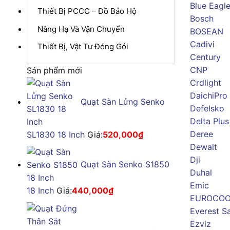
Blue Eagl
Thiết Bị PCCC – Đồ Bảo Hộ
Bosch
Nâng Hạ Và Vận Chuyển
BOSEAN
Cadivi
Thiết Bị, Vật Tư Đóng Gói
Century
CNP
Sản phẩm mới
Crdlight
DaichiPro
Quạt Sàn Lửng Senko
Defelsko
Delta Plus
Deree
SL1830 18 Inch
Giá:
520,000
₫
Dewalt
Dji
Quạt Sàn Senko S1850
Duhal
Emic
18 Inch
Giá:
440,000
₫
EUROCOO
Everest S
Ezviz