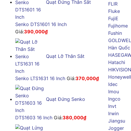
Quạt Đứng Thân Sắt
FLIR
Fluke
FujiE
Senko DTS1601 16 Inch
Fujihome
Giá:
390,000
₫
Fushin
GOLDWE
Hàn Quốc
HASEGA
Quạt Lỡ Thân Sắt
Hatachi
HIKVISIO
Honeywel
Senko LTS1631 16 Inch
Giá:
370,000
₫
Idec
Imou
Ingco
Quạt Đứng Senko
Invt
Irwin
DTS1603 16 Inch
Giá:
380,000
₫
Jiangsu
Jogger