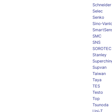
Schneider
Selec
Senko
Sino-Vanl
SmartSen
SMC
SNS
SOROTEC
Stanley
Superchin
Supvan
Taiwan
Taya
TES
Testo
Top
Tsunoda
Uni-T