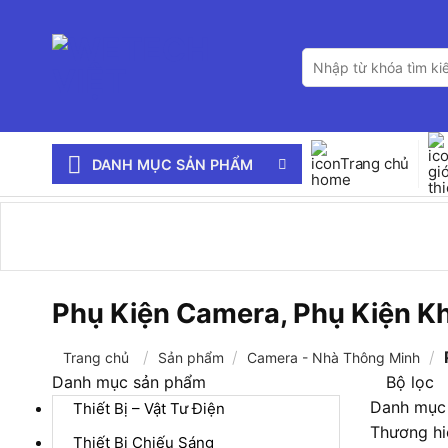
Bỏ
qua
Tìm
nội
kiếm:
dung
Trang chủ
DANH MỤC SẢN PHẨM
Phụ Kiện Camera, Phụ Kiện K
/
/
/
Trang chủ
Sản phẩm
Camera - Nhà Thông Minh
Danh mục sản phẩm
Bộ lọc
Danh mục
Thiết Bị – Vật Tư Điện
Thương hi
Thiết Bị Chiếu Sáng