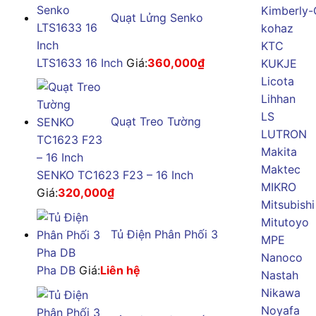
Kimberly-
Quạt Lửng Senko
kohaz
KTC
LTS1633 16 Inch
Giá:
360,000
₫
KUKJE
Licota
Lihhan
LS
Quạt Treo Tường
LUTRON
Makita
Maktec
SENKO TC1623 F23 – 16 Inch
MIKRO
Giá:
320,000
₫
Mitsubishi
Mitutoyo
Tủ Điện Phân Phối 3
MPE
Nanoco
Pha DB
Giá:
Liên hệ
Nastah
Nikawa
Noyafa