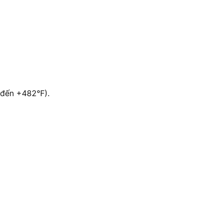
 đến +482°F).