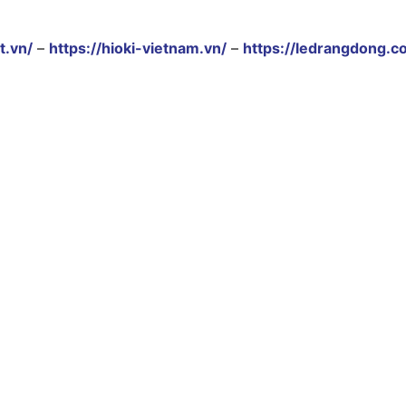
t.vn/
–
https://hioki-vietnam.vn/
–
https://ledrangdong.c