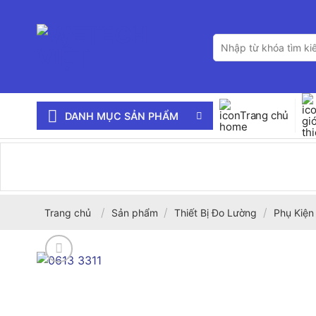
Bỏ
qua
Tìm
nội
kiếm:
dung
Trang chủ
DANH MỤC SẢN PHẨM
/
/
/
Trang chủ
Sản phẩm
Thiết Bị Đo Lường
Phụ Kiện 