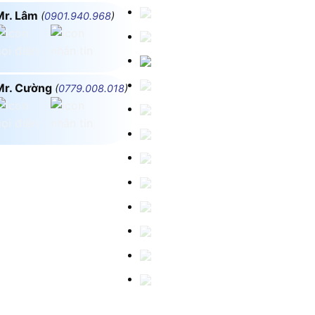
Mr. Lâm
(
0901.940.968
)
Mr. Cường
(
0779.008.018
)