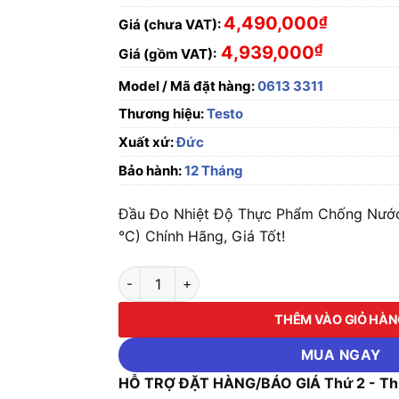
4,490,000
₫
Giá (chưa VAT):
₫
4,939,000
Giá (gồm VAT):
Model / Mã đặt hàng:
0613 3311
Thương hiệu:
Testo
Xuất xứ:
Đức
Bảo hành:
12 Tháng
Đầu Đo Nhiệt Độ Thực Phẩm Chống Nước
°C) Chính Hãng, Giá Tốt!
Đầu Đo Nhiệt Độ Thực Phẩm Chống Nước Test
THÊM VÀO GIỎ HÀ
MUA NGAY
HỖ TRỢ ĐẶT HÀNG/BÁO GIÁ Thứ 2 - Thứ