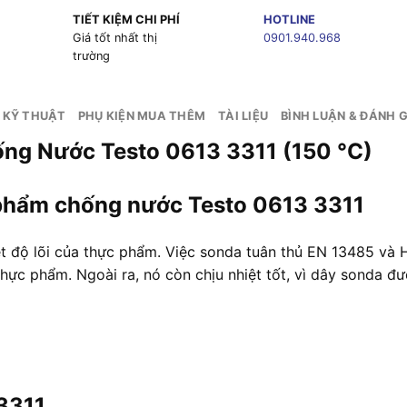
TIẾT KIỆM CHI PHÍ
HOTLINE
g
Giá tốt nhất thị
0901.940.968
trường
 KỸ THUẬT
PHỤ KIỆN MUA THÊM
TÀI LIỆU
BÌNH LUẬN & ĐÁNH G
ng Nước Testo 0613 3311 (150 °C)
c phẩm chống nước Testo 0613 3311
t độ lõi của thực phẩm. Việc sonda tuân thủ EN 13485 và
 thực phẩm. Ngoài ra, nó còn chịu nhiệt tốt, vì dây sonda đ
3311