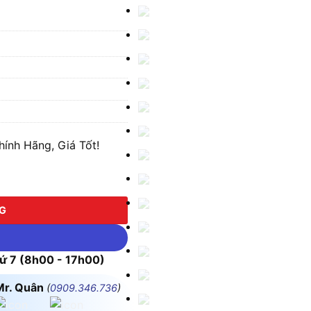
ính Hãng, Giá Tốt!
ợng
NG
 7 (8h00 - 17h00)
Mr. Quân
(
0909.346.736
)