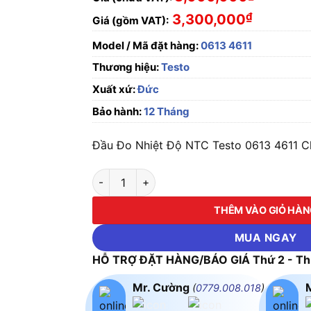
₫
3,300,000
Giá (gồm VAT):
Model / Mã đặt hàng:
0613 4611
Thương hiệu:
Testo
Xuất xứ:
Đức
Bảo hành:
12 Tháng
Đầu Đo Nhiệt Độ NTC Testo 0613 4611 Ch
Đầu Đo Nhiệt Độ NTC Testo 0613 4611 số lư
THÊM VÀO GIỎ HÀ
MUA NGAY
HỖ TRỢ ĐẶT HÀNG/BÁO GIÁ Thứ 2 - Thứ
Mr. Cường
(
0779.008.018
)