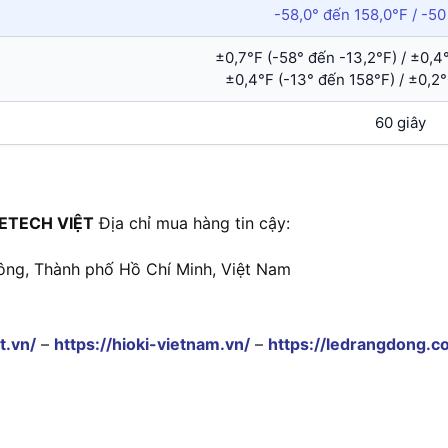
-58,0° đến 158,0°F / -5
±0,7°F (-58° đến -13,2°F) / ±0,4
±0,4°F (-13° đến 158°F) / ±0,2
60 giây
ETECH VIỆT
Địa chỉ mua hàng tin cậy:
ông, Thành phố Hồ Chí Minh, Việt Nam
t.vn/
–
https://hioki-vietnam.vn/
–
https://ledrangdong.c