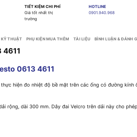
TIẾT KIỆM CHI PHÍ
HOTLINE
g
Giá tốt nhất thị
0901.940.968
trường
 KỸ THUẬT
PHỤ KIỆN MUA THÊM
TÀI LIỆU
BÌNH LUẬN & ĐÁNH G
3 4611
Testo 0613 4611
thực hiện đo nhiệt độ bề mặt trên các ống có đường kính 
ải rộng, dài 300 mm. Dây đai Velcro trên dải này cho ph