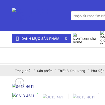
Bỏ
qua
Tìm
nội
kiếm:
dung
Trang chủ
DANH MỤC SẢN PHẨM
/
/
/
Trang chủ
Sản phẩm
Thiết Bị Đo Lường
Phụ Kiện 